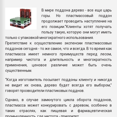
Всё, что касается выду
бутылок
В мире поддона дерево - все еще царь
горы. Но пластмассовый поддон
продолжает проводить наступление на
ПЕРЕЙТИ НА 
его позиции.“Клиенты хотят получать
пользу такую, которую они могут иметь
только с упаковкой многократного использования.
Препятствие к осуществлению экспенсии пластмассовых
поддонов сегодня - то же самое, что и всегда. В то время как
пластмасса имеет немного преимуществ перед лесом,
например чистота и длительность и многократность
применения, ценовое различие может быть очень
существенным.
“Когда изготовитель посылает поддоны клиенту и никогда
не видит их снова, дерево будет всегда его выбором,”
говорят прозводители пластиковых подднов.
Однако, в случае замкнутого цикла оборота поддонов,
пластмасса может конкурировать с деревом, особенно в
таких отраслях, как пищевая и фармацевтическая
промышленность, где чистота - приоритет.