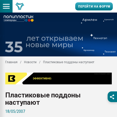
ПЕРЕЙТИ НА ФОРУМ
Продажа готового бизн
производство SPC лам
цикла
29.07.2026 ФРП помог 
заводу пластмасс" зах
ППЭ
Главная
Новости
Пластиковые поддоны наступают
Помощь в подборе мат
Вакуум-формовочные 
ближайшее подмосковье
Подмосковье, Москва
28.07.2026 Автоматиза
Пластиковые поддоны
первый план в перераб
пластмасс
наступают
28.07.2026 "Техноникол
18/05/2007
ситуацией на строител