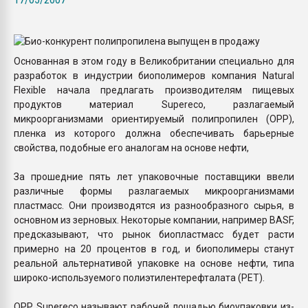
Всё, что касается выду
бутылок
Основанная в этом году в Великобритании специально для
ПЕРЕЙТИ НА 
разработок в индустрии биополимеров компания Natural
Flexible начала предлагать производителям пищевых
продуктов материал Supereco, разлагаемый
микроорганизмами ориентируемый полипропилен (OPP),
пленка из которого должна обеспечивать барьерные
свойства, подобные его аналогам на основе нефти,
За прошедние пять лет упаковочные поставщики ввели
различные формы разлагаемых микроорганизмами
пластмасс. Они производятся из разнообразного сырья, в
основном из зерновых. Некоторые компании, например BASF,
предсказывают, что рынок биопластмасс будет расти
примерно на 20 процентов в год, и биополимеры станут
реальной альтернативой упаковке на основе нефти, типа
широко-используемого полиэтилентерефталата (PET).
OPP Supereco называют рабочей лошадью биоупаковки из-