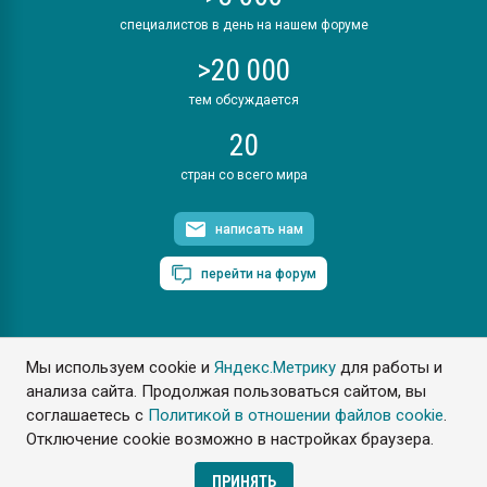
специалистов в день на нашем форуме
>20 000
тем обсуждается
20
стран со всего мира
написать нам
перейти на форум
Мы используем cookie и
Яндекс.Метрику
для работы и
ПластЭксперт © 2006. Все права защищены
анализа сайта. Продолжая пользоваться сайтом, вы
Разрешается копирование материалов сайта с обязательной
ссылкой на www.e-plastic.ru
соглашаетесь с
Политикой в отношении файлов cookie
.
Отключение cookie возможно в настройках браузера.
Разработка сайта
ПРИНЯТЬ