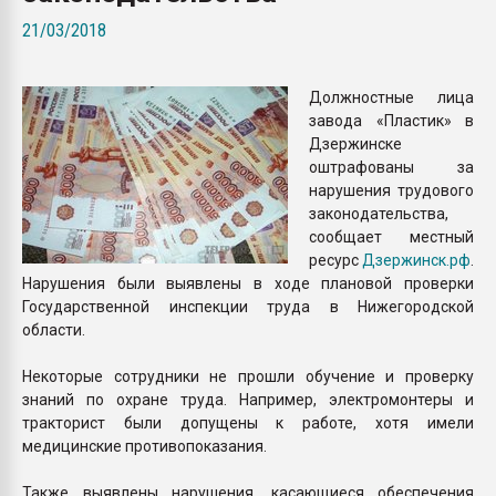
Armaloy PC/ABS-1IM че
21/03/2018
ПЕРЕЙТИ НА 
Должностные лица
завода «Пластик» в
Дзержинске
оштрафованы за
нарушения трудового
законодательства,
сообщает местный
ресурс
Дзержинск.рф
.
Нарушения были выявлены в ходе плановой проверки
Государственной инспекции труда в Нижегородской
области.
Некоторые сотрудники не прошли обучение и проверку
знаний по охране труда. Например, электромонтеры и
тракторист были допущены к работе, хотя имели
медицинские противопоказания.
Также выявлены нарушения, касающиеся обеспечения