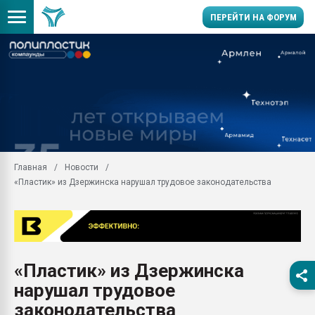
ПЕРЕЙТИ НА ФОРУМ
Помощь в подборе мат
Вакуум-формовочные 
ближайшее подмосковье
Подмосковье, Москва
28.07.2026 Автоматиза
первый план в перераб
Главная
Новости
пластмасс
«Пластик» из Дзержинска нарушал трудовое законодательства
28.07.2026 "Техноникол
ситуацией на строител
Всё, что касается выду
бутылок
«Пластик» из Дзержинска
Материал поверхности 
вакуумного формовани
нарушал трудовое
Продам отходы Компо
законодательства
поликарбоната и АБС-п