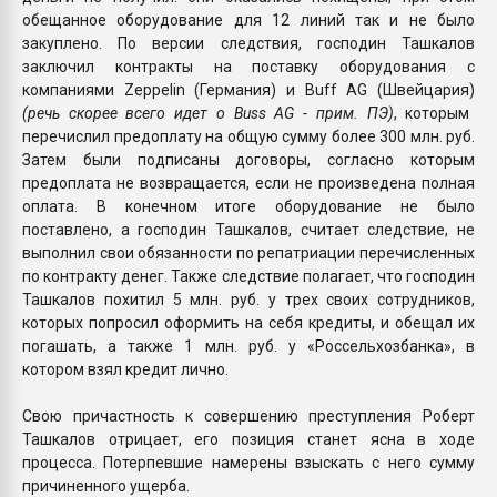
обещанное оборудование для 12 линий так и не было
закуплено. По версии следствия, господин Ташкалов
заключил контракты на поставку оборудования с
компаниями Zeppelin (Германия) и Buff AG (Швейцария)
(речь скорее всего идет о Buss AG - прим. ПЭ)
, которым
перечислил предоплату на общую сумму более 300 млн. руб.
Затем были подписаны договоры, согласно которым
предоплата не возвращается, если не произведена полная
оплата. В конечном итоге оборудование не было
поставлено, а господин Ташкалов, считает следствие, не
выполнил свои обязанности по репатриации перечисленных
по контракту денег. Также следствие полагает, что господин
Ташкалов похитил 5 млн. руб. у трех своих сотрудников,
которых попросил оформить на себя кредиты, и обещал их
погашать, а также 1 млн. руб. у «Россельхозбанка», в
котором взял кредит лично.
Свою причастность к совершению преступления Роберт
Ташкалов отрицает, его позиция станет ясна в ходе
процесса. Потерпевшие намерены взыскать с него сумму
причиненного ущерба.