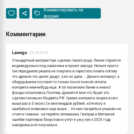
Комментировать на
форуме
Комментарии
Lawego
23.03.2018
Стандартный контракт при сделках такого рода. Линии строются
индивидуально под заказчика и проект завода. Нельзя просто
так передумать решить не покупать и перестать плаить потому
что думали что денег дадут, а их не дали.... Деньги не вернут, а
оборудование поставят то только после полной оплаты
контракта кем-нибудь еще. А тут казанские банки и инвест
фонды посыпались Поэтому думается мне что будет это
сделано вновь из бюджета РФ. Сумма контракта скорее всего
выше раз в 5 около 2-х миллиардов рублей, хотя могу и
ошибаться возможно еще выше.... Но как говориться унывать не
стоит и главное - не теряйте оптимизма. Газпром и Метаклэй
ошибки партнеров безусловно учтут и уж у них к 2020 году
наверняка всё получиться.