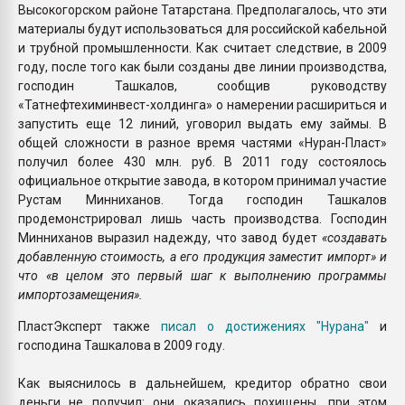
Высокогорском районе Татарстана. Предполагалось, что эти
материалы будут использоваться для российской кабельной
и трубной промышленности. Как считает следствие, в 2009
году, после того как были созданы две линии производства,
господин Ташкалов, сообщив руководству
«Татнефтехиминвест-холдинга» о намерении расшириться и
запустить еще 12 линий, уговорил выдать ему займы. В
общей сложности в разное время частями «Нуран-Пласт»
получил более 430 млн. руб. В 2011 году состоялось
официальное открытие завода, в котором принимал участие
Рустам Минниханов. Тогда господин Ташкалов
продемонстрировал лишь часть производства. Господин
Минниханов выразил надежду, что завод будет
«создавать
добавленную стоимость, а его продукция заместит импорт» и
что «в целом это первый шаг к выполнению программы
импортозамещения».
ПластЭксперт также
писал о достижениях "Нурана"
и
господина Ташкалова в 2009 году.
Как выяснилось в дальнейшем, кредитор обратно свои
деньги не получил: они оказались похищены, при этом