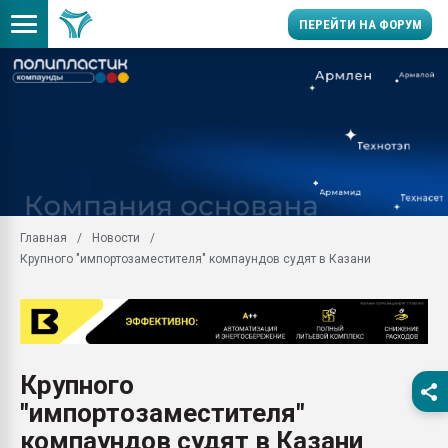
ПЕРЕЙТИ НА ФОРУМ
Продажа готового бизн
производство SPC лам
цикла
29.07.2026 ФРП помог 
заводу пластмасс" зах
ППЭ
Главная
Новости
Помощь в подборе мат
Крупного "импортозаместителя" компаундов судят в Казани
Вакуум-формовочные 
ближайшее подмосковье
Подмосковье, Москва
28.07.2026 Автоматиза
первый план в перераб
Крупного
пластмасс
"импортозаместителя"
28.07.2026 "Техноникол
ситуацией на строител
компаундов судят в Казани