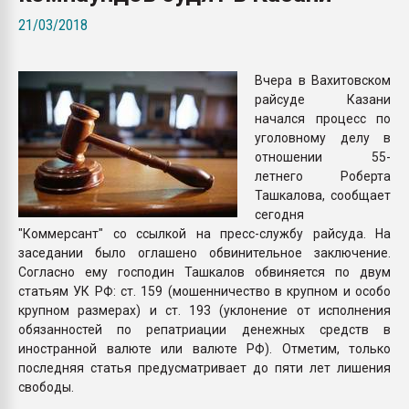
Всё, что касается выду
21/03/2018
бутылок
Вчера в Вахитовском
ПЕРЕЙТИ НА 
райсуде Казани
начался процесс по
уголовному делу в
отношении 55-
летнего Роберта
Ташкалова, сообщает
сегодня
"Коммерсант" со ссылкой на пресс-службу райсуда. На
заседании было оглашено обвинительное заключение.
Согласно ему господин Ташкалов обвиняется по двум
статьям УК РФ: ст. 159 (мошенничество в крупном и особо
крупном размерах) и ст. 193 (уклонение от исполнения
обязанностей по репатриации денежных средств в
иностранной валюте или валюте РФ). Отметим, только
последняя статья предусматривает до пяти лет лишения
свободы.