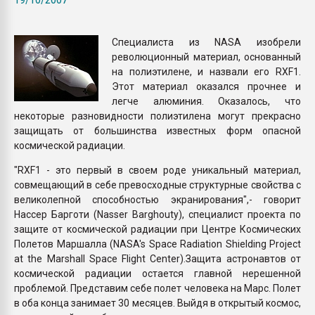
Всё, что касается выду
бутылок
Специалиста из NASA изобрели
революционный материал, основанный
ПЕРЕЙТИ НА 
на полиэтилене, и назвали его RXF1.
Этот материал оказался прочнее и
легче алюминия. Оказалось, что
некоторые разновидности полиэтилена могут прекрасно
защищать от большинства известных форм опасной
космической радиации.
"RXF1 - это первый в своем роде уникальный материал,
совмещающий в себе превосходные структурные свойства с
великолепной способностью экранирования",- говорит
Нассер Барготи (Nasser Barghouty), специалист проекта по
защите от космической радиации при Центре Космических
Полетов Маршалла (NASA's Space Radiation Shielding Project
at the Marshall Space Flight Center).Защита астронавтов от
космической радиации остается главной нерешенной
проблемой. Представим себе полет человека на Марс. Полет
в оба конца занимает 30 месяцев. Выйдя в открытый космос,