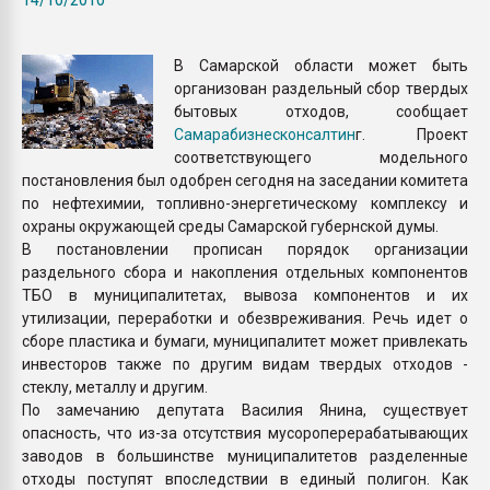
Всё, что касается выду
бутылок
В Самарской области может быть
организован раздельный сбор твердых
ПЕРЕЙТИ НА 
бытовых отходов, сообщает
Самарабизнесконсалтин
г. Проект
соответствующего модельного
постановления был одобрен сегодня на заседании комитета
по нефтехимии, топливно-энергетическому комплексу и
охраны окружающей среды Самарской губернской думы.
В постановлении прописан порядок организации
раздельного сбора и накопления отдельных компонентов
ТБО в муниципалитетах, вывоза компонентов и их
утилизации, переработки и обезвреживания. Речь идет о
сборе пластика и бумаги, муниципалитет может привлекать
инвесторов также по другим видам твердых отходов -
стеклу, металлу и другим.
По замечанию депутата Василия Янина, существует
опасность, что из-за отсутствия мусороперерабатывающих
заводов в большинстве муниципалитетов разделенные
отходы поступят впоследствии в единый полигон. Как