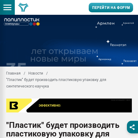
ПЕРЕЙТИ НА ФОРУМ
11.09.2020 Нанотрубки
универсальны, что рос
умельцы изготовили м
колонок полностью из 
Продажа готового бизн
производство SPC лам
цикла
Главная
Новости
"Пластик" будет производить пластиковую упаковку для
29.07.2026 ФРП помог 
заводу пластмасс" зах
синтетического каучука
ППЭ
Помощь в подборе мат
Вакуум-формовочные 
ближайшее подмосковье
Подмосковье, Москва
"Пластик" будет производить
пластиковую упаковку для
28.07.2026 Автоматиза
первый план в перераб