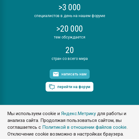
>3 000
специалистов в день на нашем форуме
>20 000
тем обсуждается
20
стран со всего мира
написать нам
перейти на форум
Мы используем cookie и
Яндекс.Метрику
для работы и
ПластЭксперт © 2006. Все права защищены
анализа сайта. Продолжая пользоваться сайтом, вы
Разрешается копирование материалов сайта с обязательной
ссылкой на www.e-plastic.ru
соглашаетесь с
Политикой в отношении файлов cookie
.
Отключение cookie возможно в настройках браузера.
Разработка сайта