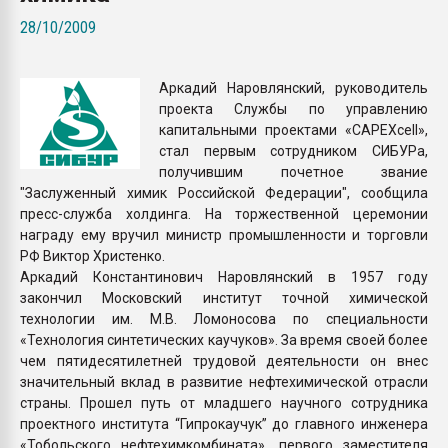
Armaloy PC/ABS-1IM че
28/10/2009
ПЕРЕЙТИ НА 
Аркадий Наровлянский, руководитель
проекта Службы по управлению
капитальными проектами «CAPEXcell»,
стал первым сотрудником СИБУРа,
получившим почетное звание
"Заслуженный химик Российской Федерации", сообщила
пресс-служба холдинга. На торжественной церемонии
награду ему вручил министр промышленности и торговли
РФ Виктор Христенко.
Аркадий Константинович Наровлянский в 1957 году
закончил Московский институт точной химической
технологии им. М.В. Ломоносова по специальности
«Технология синтетических каучуков». За время своей более
чем пятидесятилетней трудовой деятельности он внес
значительный вклад в развитие нефтехимической отрасли
страны. Прошел путь от младшего научного сотрудника
проектного института “Гипрокаучук” до главного инженера
«Тобольского нефтехимкомбината», первого заместителя