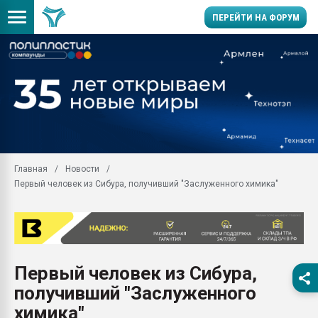
ПЕРЕЙТИ НА ФОРУМ
Помощь в подборе мат
Вакуум-формовочные 
ближайшее подмосковье
Подмосковье, Москва
28.07.2026 Автоматиза
первый план в перераб
Главная
Новости
пластмасс
Первый человек из Сибура, получивший "Заслуженного химика"
28.07.2026 "Техноникол
ситуацией на строител
Всё, что касается выду
бутылок
Первый человек из Сибура,
Материал поверхности 
вакуумного формовани
получивший "Заслуженного
Продам отходы Компо
химика"
поликарбоната и АБС-п