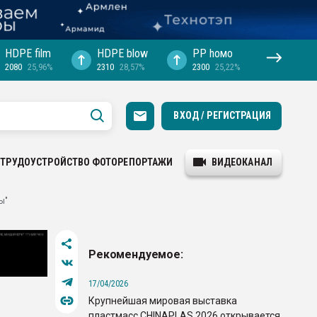
HDPE film
HDPE blow
PP hомо
2080
25,96%
2310
28,57%
2300
25,22%
ВХОД / РЕГИСТРАЦИЯ
ТРУДОУСТРОЙСТВО
ФОТОРЕПОРТАЖИ
ВИДЕОКАНАЛ
ы"
Рекомендуемое:
17/04/2026
Крупнейшая мировая выставка
пластмасс CHINAPLAS 2026 открывается