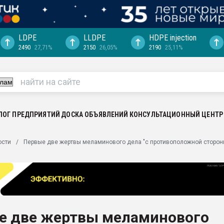
LDPE
LLDPE
HDPE injection
2490
27,71%
2150
26,05%
2190
25,11%
еса -
ината полного
"Ижевскому
ватить рынок
ЛОГ ПРЕДПРИЯТИЙ
ДОСКА ОБЪЯВЛЕНИЙ
КОНСУЛЬТАЦИОННЫЙ ЦЕНТР
ериала
машины:
ости
Первые две жертвы меламинового дела "с противоположной сторон
, с.-в.
ция выходит на
отке
ь" довольна
е две жертвы меламинового
ьном рынке