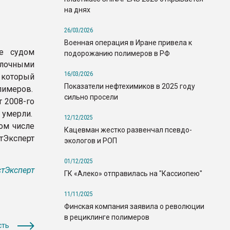
на днях
26/03/2026
Военная операция в Иране привела к
ые судом
подорожанию полимеров в РФ
лочными
16/03/2026
который
Показатели нефтехимиков в 2025 году
лимеров.
сильно просели
т 2008-го
 умерли.
12/12/2025
том числе
Кацевман жестко развенчал псевдо-
тЭксперт
экологов и РОП
01/12/2025
тЭксперт
ГК «Алеко» отправилась на "Кассиопею"
11/11/2025
Финская компания заявила о революции
в рециклинге полимеров
сть