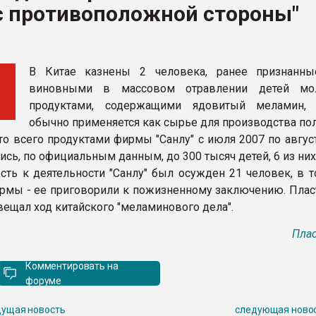
с противоположной стороны"
ва ПЭТ
ФОРУМ
В Китае казнены 2 человека, ранее признанн
виновными в массовом отравлении детей мо
продуктами, содержащими ядовитый меламин, 
обычно применяется как сырье для производства по
то всего продуктами фирмы "Санлу" с июля 2007 по авгус
ись, по официальным данным, до 300 тысяч детей, 6 из них
ость к деятельности "Санлу" был осужден 21 человек, в 
рмы - ее приговорили к пожизненному заключению. Плас
вещал ход китайского "меламинового дела".
Плас
Комментировать на
форуме
ущая новость
следующая ново