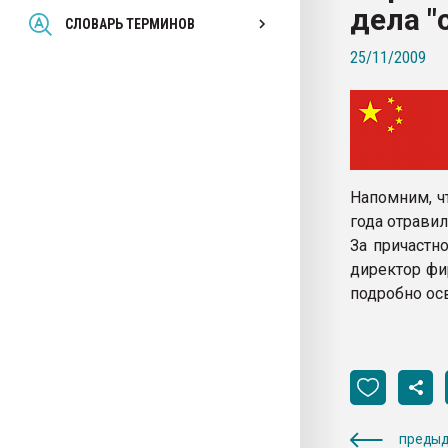
дела "
Всё, что касается выду
СЛОВАРЬ ТЕРМИНОВ
бутылок
25/11/2009
ПЕРЕЙТИ НА 
Напомним, ч
года отравил
За причастн
директор фи
подробно ос
предыд