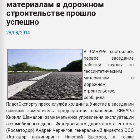
материалам в дорожном
пластмасс
строительстве прошло
28.07.2026 "Техноникол
успешно
ситуацией на строител
28/08/2014
ПЕРЕЙТИ НА 
В СИБУРе состоялось
первое заседание
рабочей группы по
геосинтетическим
материалам в
дорожном
строительстве,
сообщила
ПластЭксперту пресс-служба холдинга. Участие в заседании
приняли заместитель председателя правления СИБУРа
Кирилл Шамалов, замначальника управления эксплуатации
автомобильных дорог Федерального дорожного агентства
(Росавтодор) Андрей Чернигов, генеральный директор ООО
«Автодор инжиниринг» Николай Быстров, а также