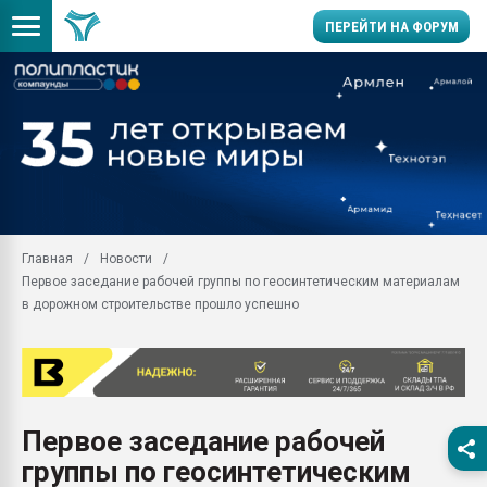
ПЕРЕЙТИ НА ФОРУМ
11.09.2020 Нанотрубки
универсальны, что рос
умельцы изготовили м
колонок полностью из 
Продажа готового бизн
производство SPC лам
цикла
Главная
Новости
Первое заседание рабочей группы по геосинтетическим материалам
29.07.2026 ФРП помог 
заводу пластмасс" зах
в дорожном строительстве прошло успешно
ППЭ
Помощь в подборе мат
Вакуум-формовочные 
ближайшее подмосковье
Подмосковье, Москва
Первое заседание рабочей
группы по геосинтетическим
28.07.2026 Автоматиза
первый план в перераб