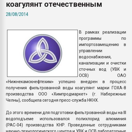
коагулянт отечественным
Всё, что касается выду
бутылок
28/08/2014
ПЕРЕЙТИ НА 
В рамках реализации
программы по
импортозамещению в
управлении
водоснабжения,
канализации и очистки
сточных вод (УВК и
ОСВ) ОАО
«Нижнекамскнефтехим» успешно внедрен в процесс
получения фильтрованной воды коагулянт марки ГОХА-8
производства ООО «Химпродмаркет» (г. Набережные
Челны), сообщила сегодня пресс-служба НКНХ.
До этого времени для подготовки фильтрованной воды на III
водоподъеме использовался полихлорид алюминия
(РАС-04) производства КНР. Проведенные сотрудниками
научно-технологического центра и УВК и ОСВ лабораторные