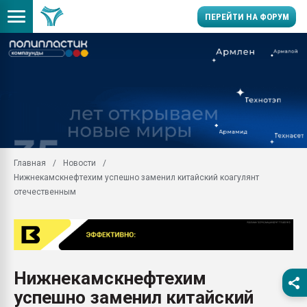
ПЕРЕЙТИ НА ФОРУМ
Продажа готового бизн
производство SPC лам
цикла
29.07.2026 ФРП помог 
заводу пластмасс" зах
ППЭ
Главная
Новости
Помощь в подборе мат
Нижнекамскнефтехим успешно заменил китайский коагулянт
Вакуум-формовочные 
отечественным
ближайшее подмосковье
Подмосковье, Москва
28.07.2026 Автоматиза
первый план в перераб
пластмасс
Нижнекамскнефтехим
28.07.2026 "Техноникол
успешно заменил китайский
ситуацией на строител