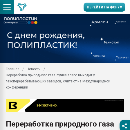
ПЕРЕЙТИ НА ФОРУМ
11.09.2020 Нанотрубки
универсальны, что рос
умельцы изготовили м
колонок полностью из 
Продажа готового бизн
производство SPC лам
цикла
Главная
Новости
Переработка природного газа лучше всего выходит у
29.07.2026 ФРП помог 
заводу пластмасс" зах
газоперерабатывающих заводов, считают на Международной
ППЭ
конференции
Помощь в подборе мат
Вакуум-формовочные 
ближайшее подмосковье
Подмосковье, Москва
Переработка природного газа
28.07.2026 Автоматиза
первый план в перераб