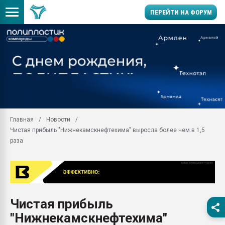
ПЕРЕЙТИ НА ФОРУМ
Помощь в подборе мат
Вакуум-формовочные 
ближайшее подмосковье
Подмосковье, Москва
28.07.2026 Автоматиза
первый план в перераб
Главная
Новости
пластмасс
Чистая прибыль "Нижнекамскнефтехима" выросла более чем в 1,5
28.07.2026 "Техноникол
раза
ситуацией на строител
Всё, что касается выду
бутылок
Материал поверхности 
вакуумного формовани
Чистая прибыль
"Нижнекамскнефтехима"
Продам отходы Компо
поликарбоната и АБС-п