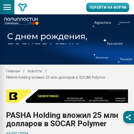
ПЕРЕЙТИ НА ФОРУМ
Продажа готового бизн
производство SPC лам
цикла
29.07.2026 ФРП помог 
заводу пластмасс" зах
ППЭ
Главная
Новости
Помощь в подборе мат
PASHA Holding вложил 25 млн долларов в SOCAR Polymer
Вакуум-формовочные 
ближайшее подмосковье
Подмосковье, Москва
28.07.2026 Автоматиза
первый план в перераб
PASHA Holding вложил 25 млн
пластмасс
долларов в SOCAR Polymer
28.07.2026 "Техноникол
ситуацией на строител
15/01/2016