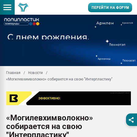
ПЕРЕЙТИ НА ФОРУМ
Помощь в подборе мат
Вакуум-формовочные 
ближайшее подмосковье
Подмосковье, Москва
28.07.2026 Автоматиза
первый план в перераб
Главная
Новости
пластмасс
«Могилевхимволокно» собирается на свою "Интерпластику"
28.07.2026 "Техноникол
ситуацией на строител
Всё, что касается выду
бутылок
«Могилевхимволокно»
Материал поверхности 
вакуумного формовани
собирается на свою
Продам отходы Компо
"Интерпластику"
поликарбоната и АБС-п