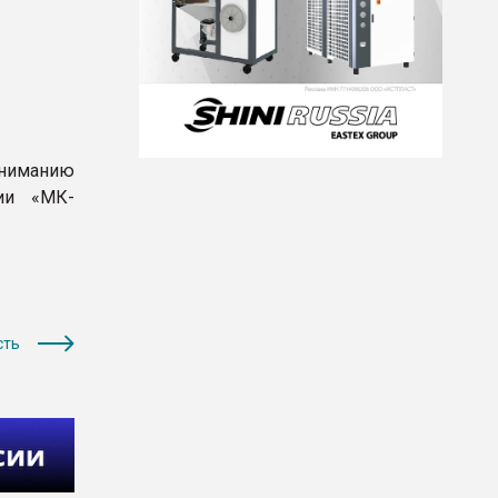
вниманию
нии «МК-
сть