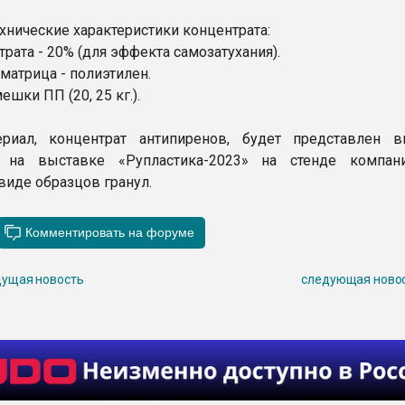
хнические характеристики концентрата:
рата - 20% (для эффекта самозатухания).
матрица - полиэтилен.
ешки ПП (20, 25 кг.).
риал, концентрат антипиренов, будет представлен 
й на выставке «Рупластика-2023» на стенде компа
виде образцов гранул.
ущая новость
следующая ново