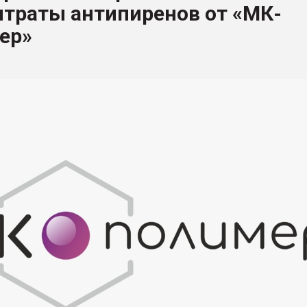
нтраты антипиренов от «МК-
ва ПЭТ
ер»
ФОРУМ