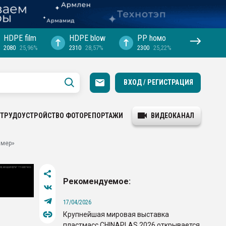
HDPE film
HDPE blow
PP hомо
2080
25,96%
2310
28,57%
2300
25,22%
ВХОД / РЕГИСТРАЦИЯ
ТРУДОУСТРОЙСТВО
ФОТОРЕПОРТАЖИ
ВИДЕОКАНАЛ
имер»
Рекомендуемое:
17/04/2026
Крупнейшая мировая выставка
пластмасс CHINAPLAS 2026 открывается