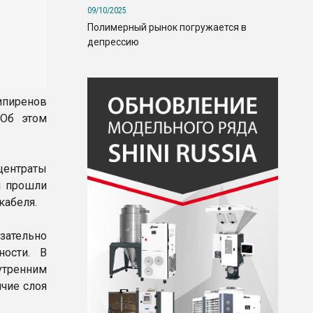
09/10/2025
Полимерный рынок погружается в
депрессию
ипиренов
 Об этом
центраты
ы прошли
кабеля.
зательно
ости. В
утренним
чие слоя