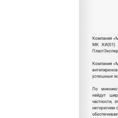
Компания «М
МК КИ(01) 
ПластЭкспер
Компания «М
антипиренов
успешные ис
По мнению 
найдут шир
частности, 
негорючим с
обеспечивае