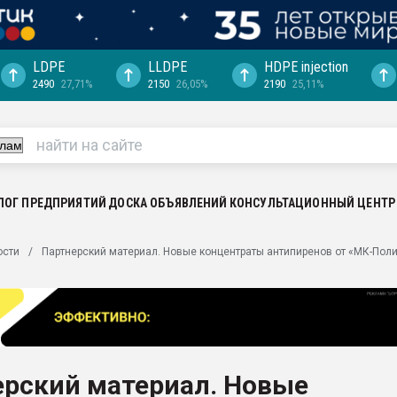
LDPE
LLDPE
HDPE injection
2490
27,71%
2150
26,05%
2190
25,11%
еса -
ината полного
"Ижевскому
ватить рынок
ЛОГ ПРЕДПРИЯТИЙ
ДОСКА ОБЪЯВЛЕНИЙ
КОНСУЛЬТАЦИОННЫЙ ЦЕНТР
ериала
машины:
ости
Партнерский материал. Новые концентраты антипиренов от «МК-Пол
, с.-в.
ция выходит на
отке
ь" довольна
ерский материал. Новые
ьном рынке