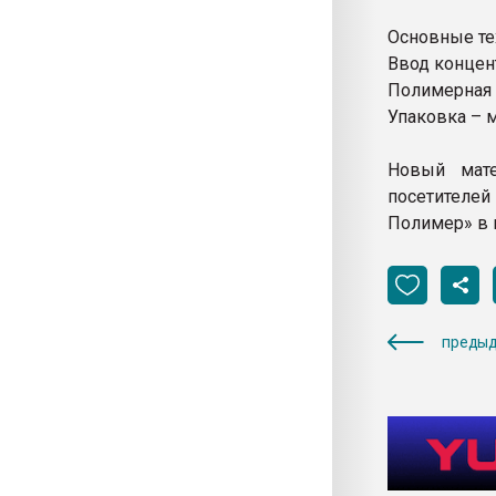
Основные те
Ввод концент
Полимерная 
Упаковка – м
Новый мате
посетителе
Полимер» в 
предыд