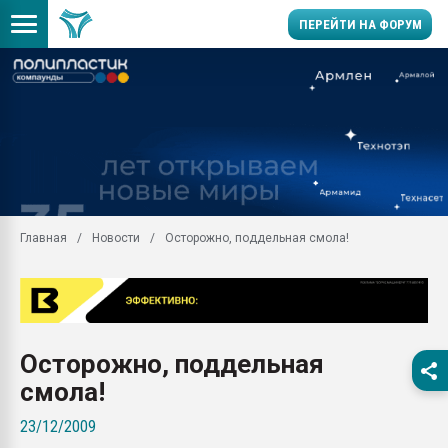
ПЕРЕЙТИ НА ФОРУМ
Помощь в подборе мат
Вакуум-формовочные 
ближайшее подмосковье
Подмосковье, Москва
28.07.2026 Автоматиза
первый план в перераб
Главная
Новости
Осторожно, поддельная смола!
пластмасс
28.07.2026 "Техноникол
ситуацией на строител
Всё, что касается выду
бутылок
Осторожно, поддельная
Материал поверхности 
смола!
вакуумного формовани
23/12/2009
Продам отходы Компо
поликарбоната и АБС-п