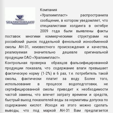
Armaloy PC/ABS-1IM че
Компания
«Уралхимпласт» распространила
ПЕРЕЙТИ НА 
сообщение, в котором уведомляет, что
специалистами холдинга в октябре
2009 года были выявлены факты
поставок многими коммерческими структурами на
российский рынок поддельной фенольной ионообменной
смолы АН-31, неизвестного происхождения и качества,
реализуемая значительно дешевле оригинальной
продукции ОАО «Уралхимпласт».
Контрольная проверка образцов фальсифицированной
продукции показала, что содержание влаги превышает
фактическую норму (1-2%) в 6 раз, т.е. потребитель такой
смолы, фактически платит за воду. Более того,
использование в процессе водоподготовки, не
сертифицированной смолы приводит к необходимости
частой замены, что влечет затрату времени и средств,
быстрый выход показателей воды за нормативы допуска по
содержанию кислот. Исходя из этого можно сделать
выводы, что под маркой АН-31 Вам предлагается