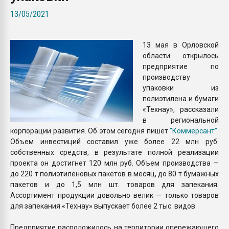
Всё, что касается выду
13/05/2021
бутылок
13 мая в Орловской
ПЕРЕЙТИ НА 
области открылось
предприятие по
производству
упаковки из
полиэтилена и бумаги
«Технау», рассказали
в региональной
корпорации развития. Об этом сегодня пишет
"Коммерсант"
.
Объем инвестиций составил уже более 22 млн руб.
собственных средств, в результате полной реализации
проекта он достигнет 120 млн руб. Объем производства —
до 220 т полиэтиленовых пакетов в месяц, до 80 т бумажных
пакетов и до 1,5 млн шт. товаров для запекания.
Ассортимент продукции довольно велик — только товаров
для запекания «Технау» выпускает более 2 тыс. видов.
Предприятие расположилось на территории опережающего