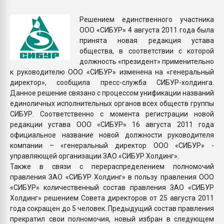
Всё, что касается выду
бутылок
Решением единственного участника
ООО «СИБУР» 4 августа 2011 года была
принята новая редакция устава
ПЕРЕЙТИ НА 
общества, в соответствии с которой
должность «президент» применительно
к руководителю ООО «СИБУР» изменена на «генеральный
директор», сообщила пресс-служба СИБУР-холдинга.
Данное решение связано с процессом унификации названий
единоличных исполнительных органов всех обществ группы
СИБУР. Соответственно с момента регистрации новой
редакции устава ООО «СИБУР» 16 августа 2011 года
официальное название новой должности руководителя
компании – «генеральный директор ООО «СИБУР» -
управляющей организации ЗАО «СИБУР Холдинг».
Также в связи с перераспределением полномочий
правления ЗАО «СИБУР Холдинг» в пользу правления ООО
«СИБУР» количественный состав правления ЗАО «СИБУР
Холдинг» решением Cовета директоров от 25 августа 2011
года сокращен до 5 человек. Предыдущий состав правления
прекратил свои полномочия, новый избран в следующем