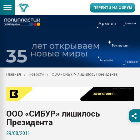
ПЕРЕЙТИ НА ФОРУМ
Продажа готового бизн
производство SPC лам
цикла
29.07.2026 ФРП помог 
заводу пластмасс" зах
ППЭ
Главная
Новости
ООО «СИБУР» лишилось Президента
Помощь в подборе мат
Вакуум-формовочные 
ближайшее подмосковье
Подмосковье, Москва
28.07.2026 Автоматиза
ООО «СИБУР» лишилось
первый план в перераб
пластмасс
Президента
28.07.2026 "Техноникол
29/08/2011
ситуацией на строител