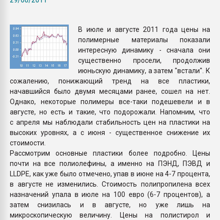
Всё, что касается выду
бутылок
В июле и августе 2011 года цены на
полимерные материалы показали
ПЕРЕЙТИ НА 
интересную динамику - сначала они
существенно просели, продолжив
июньскую динамику, а затем "встали". К
сожалению, понижающий тренд на все пластики,
начавшийся было двумя месяцами ранее, сошел на нет.
Однако, некоторые полимеры все-таки подешевели и в
августе, но есть и такие, что подорожали. Напомним, что
с апреля мы наблюдали стабильность цен на пластики на
высоких уровнях, а с июня - существенное снижение их
стоимости.
Рассмотрим основные пластики более подробно. Цены
почти на все полиолефины, а именно на ПЭНД, ПЭВД и
LLDPE, как уже было отмечено, упав в июне на 4-7 процента,
в августе не изменились. Стоимость полипропилена всех
назначений упала в июле на 100 евро (6-7 процентов), а
затем снизилась и в августе, но уже лишь на
микроскопическую величину. Цены на полистирол и