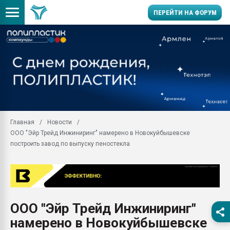
ПЕРЕЙТИ НА ФОРУМ
Помощь в подборе мат
Вакуум-формовочные 
ближайшее подмосковье
Подмосковье, Москва
28.07.2026 Автоматиза
первый план в перераб
Главная
Новости
пластмасс
ООО "Эйр Трейд Инжиниринг" намерено в Новокуйбышевске
28.07.2026 "Техноникол
построить завод по выпуску пеностекла
ситуацией на строител
Всё, что касается выду
бутылок
Материал поверхности 
вакуумного формовани
ООО "Эйр Трейд Инжиниринг"
намерено в Новокуйбышевске
Продам отходы Компо
поликарбоната и АБС-п