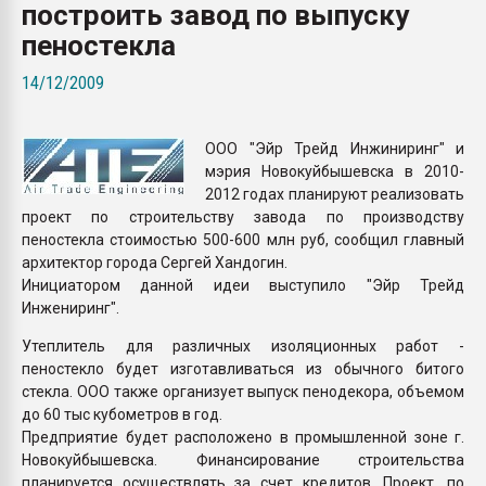
построить завод по выпуску
Armaloy PC/ABS-1IM че
пеностекла
ПЕРЕЙТИ НА 
14/12/2009
ООО "Эйр Трейд Инжиниринг" и
мэрия Новокуйбышевска в 2010-
2012 годах планируют реализовать
проект по строительству завода по производству
пеностекла стоимостью 500-600 млн руб, сообщил главный
архитектор города Сергей Хандогин.
Инициатором данной идеи выступило "Эйр Трейд
Инжениринг".
Утеплитель для различных изоляционных работ -
пеностекло будет изготавливаться из обычного битого
стекла. ООО также организует выпуск пенодекора, объемом
до 60 тыс кубометров в год.
Предприятие будет расположено в промышленной зоне г.
Новокуйбышевска. Финансирование строительства
планируется осуществлять за счет кредитов. Проект, по