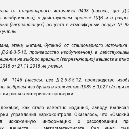
ана от стационарного источника 0493 (насосы, цех Д-2-6
о изобутиленов), в действующем проекте ПДВ и в разре
ных (загрязняющих) веществ в атмосферный воздух № 93
е учтены.
ана, этана, метана, бутена-2 от стационарного источник
 Д-2-6-3-5-12, производство изобутиленов), в действующе
решении на выброс вредных (загрязняющих) веществ в атм
2018 от 21.11.2018 не учтены.
 № 1146 (насосы, цех Д-2-6-3-5-12, производство изобу
ы выбросы изо-бутана в количестве 0,089 ± 0,027 г/с при 
 говорится в материалах проверки.
декабря, как стало известно изданию, заводу выписа
рки управления наркоконтроля. Оказалось, что «Омский
лял искаженную информацию о расходовании пре
ских веществ – метилметакрилата. Суд учел смя