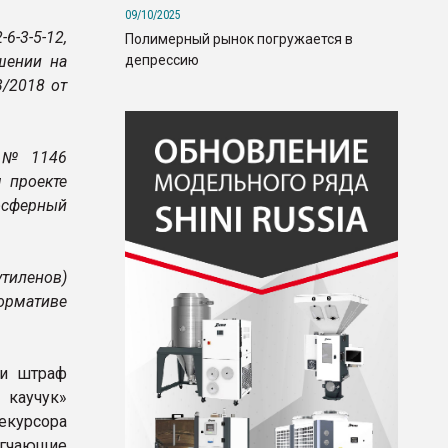
09/10/2025
-3-5-12,
Полимерный рынок погружается в
депрессию
шении на
/2018 от
а № 1146
м проекте
осферный
тиленов)
нормативе
ли штраф
 каучук»
курсора
гчающие