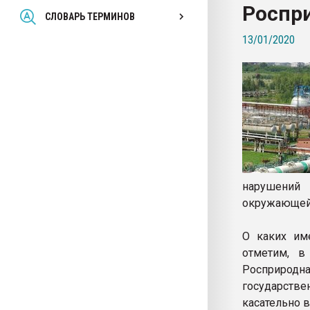
Роспр
Всё, что касается выду
СЛОВАРЬ ТЕРМИНОВ
бутылок
13/01/2020
ПЕРЕЙТИ НА 
нарушений
окружающей 
О каких им
отметим, в
Росприрод
государстве
касательно 