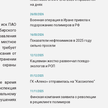
на днях
26/03/2026
Военная операция в Иране привела к
 иск ПАО
подорожанию полимеров в РФ
ирского
16/03/2026
вления
Показатели нефтехимиков в 2025 году
местное
сильно просели
требует
сания от
12/12/2025
ранении
Кацевман жестко развенчал псевдо-
 охраны
экологов и РОП
01/12/2025
ГК «Алеко» отправилась на "Кассиопею"
же время
нспекция
11/11/2025
альному
Финская компания заявила о революции
рушениях
в рециклинге полимеров