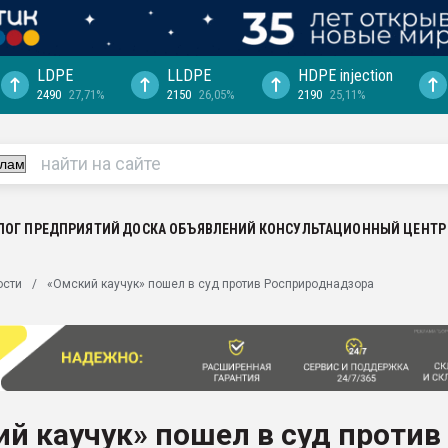
LDPE
LLDPE
HDPE injection
2490
27,71%
2150
26,05%
2190
25,11%
еса -
ината полного
"Ижевскому
ватить рынок
ЛОГ ПРЕДПРИЯТИЙ
ДОСКА ОБЪЯВЛЕНИЙ
КОНСУЛЬТАЦИОННЫЙ ЦЕНТР
ериала
машины:
ости
«Омский каучук» пошел в суд против Росприроднадзора
, с.-в.
ция выходит на
отке
ь" довольна
й каучук» пошел в суд против
ьном рынке