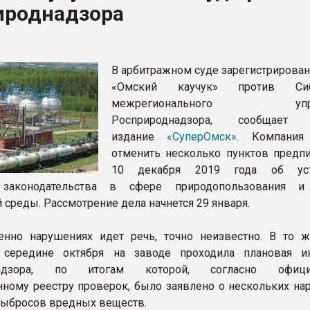
ироднадзора
ва ПЭТ
ФОРУМ
В арбитражном суде зарегистрирован
«Омский каучук» против Сиб
межрегионального упра
Росприроднадзора, сообщает 
издание
«СуперОмск»
. Компания 
отменить несколько пунктов предпи
10 декабря 2019 года об уст
 законодательства в сфере природопользования и
среды. Рассмотрение дела начнется 29 января.
енно нарушениях идет речь, точно неизвестно. В то 
 середине октября на заводе проходила плановая и
надзора, по итогам которой, согласно офици
нному реестру проверок, было заявлено о нескольких на
выбросов вредных веществ.