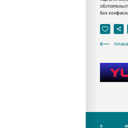
обстоятельс
без конфиск
предыд
О
К