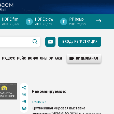
HDPE film
HDPE blow
PP hомо
2080
25,96%
2310
28,57%
2300
25,22%
ВХОД / РЕГИСТРАЦИЯ
ТРУДОУСТРОЙСТВО
ФОТОРЕПОРТАЖИ
ВИДЕОКАНАЛ
Рекомендуемое:
17/04/2026
Крупнейшая мировая выставка
пластмасс CHINAPLAS 2026 открывается