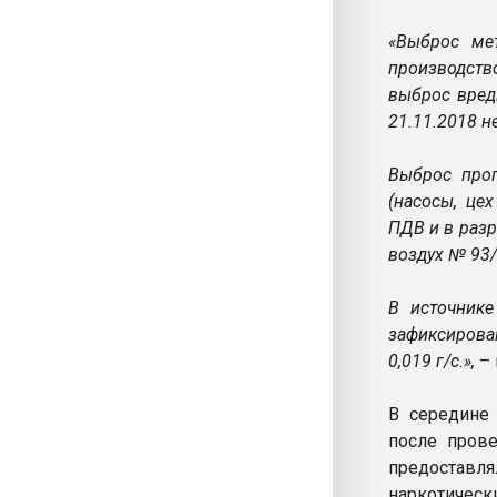
«Выброс мет
производств
выброс вред
21.11.2018 н
Выброс проп
(насосы, цех
ПДВ и в раз
воздух № 93/
В источнике
зафиксирован
0,019 г/с.»,
–
В середине 
после прове
предостав
наркотиче