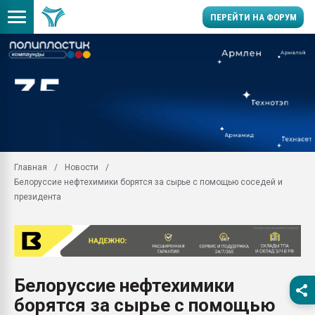
ПЕРЕЙТИ НА ФОРУМ
Продажа готового бизн
производство SPC лам
цикла
29.07.2026 ФРП помог 
заводу пластмасс" зах
ППЭ
Главная
Новости
Помощь в подборе мат
Белоруссие нефтехимики борятся за сырье с помощью соседей и
Вакуум-формовочные 
президента
ближайшее подмосковье
Подмосковье, Москва
28.07.2026 Автоматиза
первый план в перераб
пластмасс
Белоруссие нефтехимики
28.07.2026 "Техноникол
борятся за сырье с помощью
ситуацией на строител