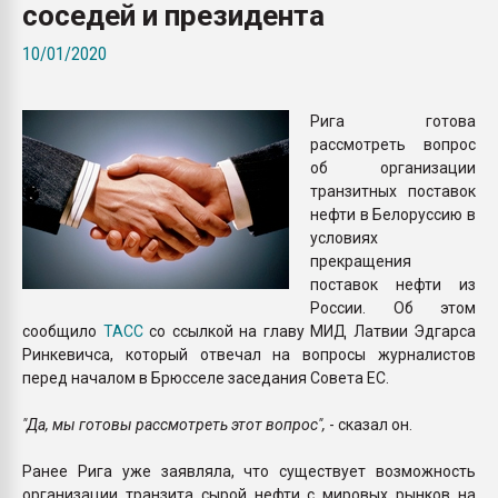
соседей и президента
Всё, что касается выду
бутылок
10/01/2020
ПЕРЕЙТИ НА 
Рига готова
рассмотреть вопрос
об организации
транзитных поставок
нефти в Белоруссию в
условиях
прекращения
поставок нефти из
России. Об этом
сообщило
ТАСС
со ссылкой на главу МИД Латвии Эдгарcа
Ринкевичса, который отвечал на вопросы журналистов
перед началом в Брюсселе заседания Совета ЕС.
"Да, мы готовы рассмотреть этот вопрос",
- сказал он.
Ранее Рига уже заявляла, что существует возможность
организации транзита сырой нефти с мировых рынков на