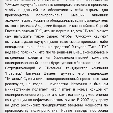
"Омском каучуке" развивать конверсию этилена в пропилен,
чтобы в дальнейшем обеспечивать себя сырьем для
производства полипропилена. Бывший чиновник
экономического комитета обладминистрации, руководитель
омского филиала Академии бюджета и казначейства Сергей
Евсеенко заявил "БК", что не верит в то, что "Титан" может
сам выпускать такое сырье: "Чтобы "Омскому каучуку"
выпускать даже каучук, нужно тоже сырье привозить либо
вкладывать очень большие средства". В группе "Титан" "БК"
недавно пояснили, что после решения Внешэкономбанка о
выделении кредита на биотехнологический комплекс
полипропиленовый проект будет увязан с биокластером.
Сотрудничающий с "Титаном" гендиректор компании
"Престиж" Евгений Цемент думает, что владеющие
"Титаном" Сутягинские полипропиленовый проект все-таки
реализуют, но когда - неизвестно. Источник в бывшем
миннефтехиме полагает, что "Титан" в конце концов от
полипропиленового проекта откажется ввиду ужесточения
конкуренции на нефтехимическом рынке. В 2007 году сразу
на двух российских предприятиях введены мощности по
производству полипропилена. Новые заводы построили