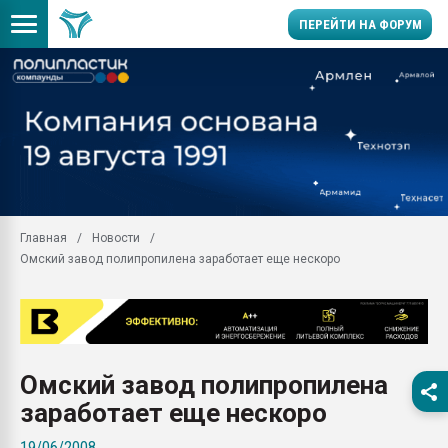
ПЕРЕЙТИ НА ФОРУМ
Помощь в подборе мат
Вакуум-формовочные 
ближайшее подмосковье
Подмосковье, Москва
28.07.2026 Автоматиза
первый план в перераб
Главная
Новости
пластмасс
Омский завод полипропилена заработает еще нескоро
28.07.2026 "Техноникол
ситуацией на строител
Всё, что касается выду
бутылок
Омский завод полипропилена
Материал поверхности 
вакуумного формовани
заработает еще нескоро
Продам отходы Компо
19/06/2008
поликарбоната и АБС-п