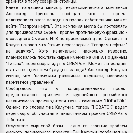
хранится в порту северной столицы.
Ранее тогдашний министр нефтехимического комплекса
Александр Триппель сообщал, что в проект
полипропиленового завода на правах собственника может
войти "Газпром нефть". Эта компания могла бы поставлять
для производства сырье - пропан-пропиленовую фракцию -
с соседнего Омского НПЗ по приемлемой цене. Однако г-н
Калугин сказал, что "такие переговоры с "Газпром нефтью"
не ведутся". Хотя изначально, насколько известно,
планировалось покупать сырье именно на ОНПЗ. По данным
"Титана", переговоры идут с СИБУРом. Может ли холдинг
стать совладельцем будущего завода? Александр Калугин
сказал, что "возможны различные варианты, например
паритетное управление".
Сообщалось, что в полипропиленовый проект
предполагалось привлечь и крупнейшего российского
независимого производителя газа - компанию "НОВАТЭК".
Однако, по словам г-на Калугина, теперь "НОВАТЭК" ведет
переговоры об участии в аналогичном проекте СИБУРа в
Тобольске.
Отсутствие сырьевой базы - одна из главных проблем
омского полимерного проекта. Г-н Калугин пообещал на