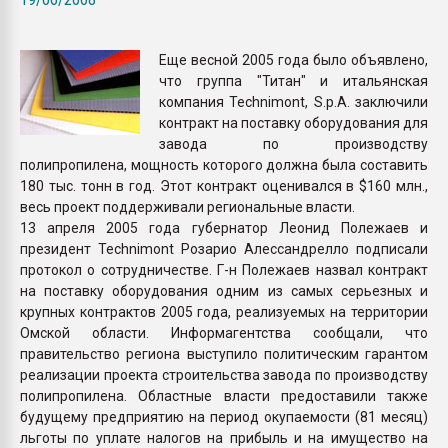
Armaloy PC/ABS-1IM че
Еще весной 2005 года было объявлено,
ПЕРЕЙТИ НА 
что группа "Титан" и итальянская
компания Technimont, S.p.A. заключили
контракт на поставку оборудования для
завода по производству
полипропилена, мощность которого должна была составить
180 тыс. тонн в год. Этот контракт оценивался в $160 млн.,
весь проект поддерживали региональные власти.
13 апреля 2005 года губернатор Леонид Полежаев и
президент Technimont Розарио Алессандрелло подписали
протокол о сотрудничестве. Г-н Полежаев назвал контракт
на поставку оборудования одним из самых серьезных и
крупных контрактов 2005 года, реализуемых на территории
Омской области. Информагентства сообщали, что
правительство региона выступило политическим гарантом
реализации проекта строительства завода по производству
полипропилена. Областные власти предоставили также
будущему предприятию на период окупаемости (81 месяц)
льготы по уплате налогов на прибыль и на имущество на