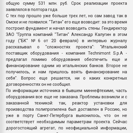
общую сумму 531 млн. руб. Срок реализации проекта
заявлялся в полтора года.
С тех пор прошло уже больше трех лет, но сам завод так в
Омске и не появился. "Титан" его еще возводит: за это время
построил фундамент и начал возводить стены. Гендиректор
ЗАО "Группа компаний "Титан" Александр Калугин в этом
году ("БК" №6 от 20 февраля) в интервью журналу
рассказывал о "сложностях проекта": "Итальянский
поставщик оборудования - компания Technimont S.p.A -
предлагал помимо оборудования обеспечить еще и
финансирование одним из итальянских банков. Второе не
получилось, и нам пришлось взять финансирование на
себя". Вопрос еще решается, ни о каких конкретных
договоренностях он не сообщил.
По информации источника в бывшем миннефтехиме, часть
оборудования все еще не заказана. Проблемы возникли и с
заказанной техникой: так, реактор установки для
производства полипропилена был доставлен в Россию, но
уже в порту Санкт-Петербурга выяснилось, что он не
соответствует необходимым параметрам проекта. Сейчас
дорогостоящий агрегат, по неофициальной информации,