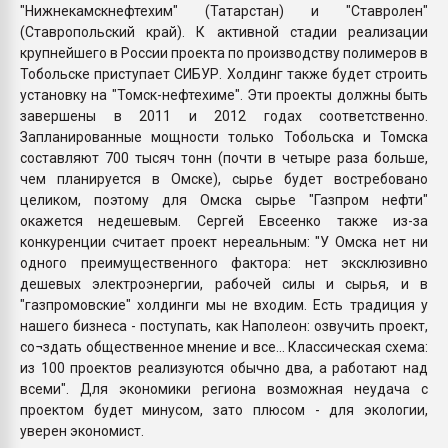
"Нижнекамскнефтехим" (Татарстан) и "Ставролен"
(Ставропольский край). К активной стадии реализации
крупнейшего в России проекта по производству полимеров в
Тобольске приступает СИБУР. Холдинг также будет строить
установку на "Томск-нефтехиме". Эти проекты должны быть
завершены в 2011 и 2012 годах соответственно.
Запланированные мощности только Тобольска и Томска
составляют 700 тысяч тонн (почти в четыре раза больше,
чем планируется в Омске), сырье будет востребовано
целиком, поэтому для Омска сырье "Газпром нефти"
окажется недешевым. Сергей Евсеенко также из-за
конкуренции считает проект нереальным: "У Омска нет ни
одного преимущественного фактора: нет эксклюзивно
дешевых электроэнергии, рабочей силы и сырья, и в
"газпромовские" холдинги мы не входим. Есть традиция у
нашего бизнеса - поступать, как Наполеон: озвучить проект,
со¬здать общественное мнение и все... Классическая схема:
из 100 проектов реализуются обычно два, а работают над
всеми". Для экономики региона возможная неудача с
проектом будет минусом, зато плюсом - для экологии,
уверен экономист.