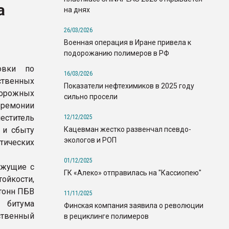
а
на днях
26/03/2026
Военная операция в Иране привела к
подорожанию полимеров в РФ
овки по
16/03/2026
твенных
Показатели нефтехимиков в 2025 году
орожных
сильно просели
еремонии
ститель
12/12/2025
Кацевман жестко развенчал псевдо-
е и сбыту
экологов и РОП
тических
01/12/2025
яжущие с
ГК «Алеко» отправилась на "Кассиопею"
йкости,
 тонн ПБВ
11/11/2025
 битума
Финская компания заявила о революции
твенный
в рециклинге полимеров