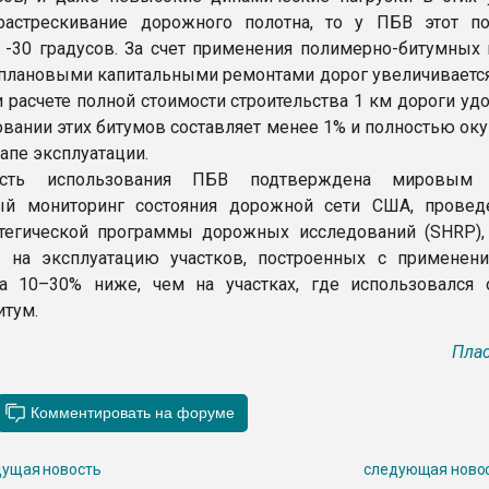
астрескивание дорожного полотна, то у ПБВ этот по
 -30 градусов. За счет применения полимерно-битумных
плановыми капитальными ремонтами дорог увеличивается 
ри расчете полной стоимости строительства 1 км дороги у
овании этих битумов составляет менее 1% и полностью оку
этапе эксплуатации.
ость использования ПБВ подтверждена мировым 
ый мониторинг состояния дорожной сети США, прове
тегической программы дорожных исследований (SHRP), 
ы на эксплуатацию участков, построенных с применен
на 10–30% ниже, чем на участках, где использовался
тум.
Плас
ущая новость
следующая ново