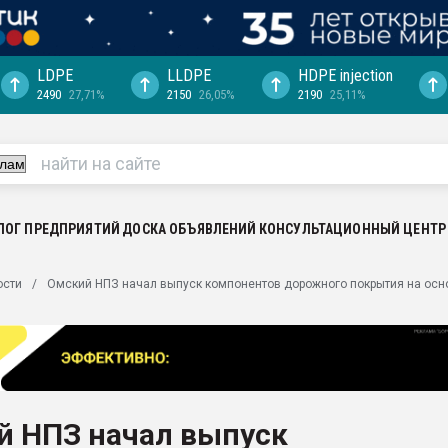
LDPE
LLDPE
HDPE injection
2490
27,71%
2150
26,05%
2190
25,11%
еса -
ината полного
"Ижевскому
ватить рынок
ЛОГ ПРЕДПРИЯТИЙ
ДОСКА ОБЪЯВЛЕНИЙ
КОНСУЛЬТАЦИОННЫЙ ЦЕНТР
ериала
машины:
ости
Омский НПЗ начал выпуск компонентов дорожного покрытия на осн
, с.-в.
ция выходит на
отке
ь" довольна
й НПЗ начал выпуск
ьном рынке