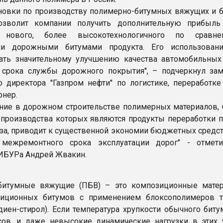
ановки по производству полимерно-битумных вяжущих и 
озволит компании получить дополнительную прибыль
и нового, более высокотехнологичного по сравн
ми дорожными битумами продукта. Его использован
ать значительному улучшению качества автомобильных
срока службы дорожного покрытия'', – подчеркнул зам
о директора ''Газпром нефти'' по логистике, переработк
рнер.
ние в дорожном строительстве полимерных материалов,
производства которых являются продукты переработки п
аза, приводит к существенной экономии бюджетных средст
 межремонтного срока эксплуатации дорог" - отмет
ИБУРа Андрей Жвакин.
битумные вяжущие (ПБВ) – это композиционные мате
диционных битумов с применением блоксополимеров 
адиен-стирол). Если температура хрупкости обычного бит
сов, и даже невысокие динамические нагрузки в этих 