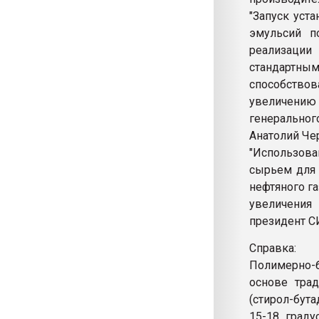
"Запуск уст
эмульсий п
реализаци
стандартны
способствов
увеличению 
генеральног
Анатолий Че
"Использова
сырьем для 
нефтяного г
увеличения
президент С
Справка:
Полимерно-
основе тра
(стирол-бут
15-18 граду