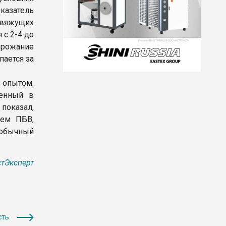
казатель
 вяжущих
с 2-4 до
дорожание
пается за
опытом.
денный в
показал,
ием ПБВ,
 обычный
тЭксперт
сть