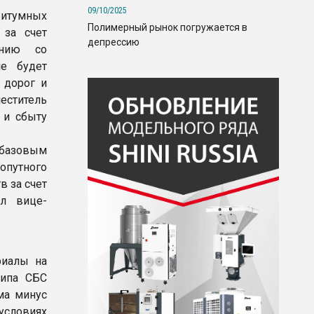
09/10/2025
битумных
Полимерный рынок погружается в
 за счет
депрессию
ению со
ие будет
 дорог и
еститель
е и сбыту
 базовым
опутного
в за счет
ил вице-
риалы на
типа СБС
ума минус
условиях