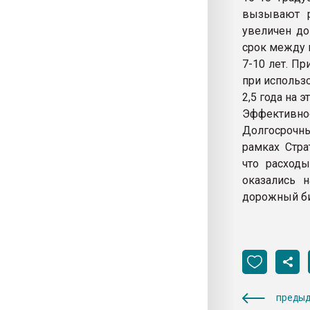
вызывают р
увеличен до
срок между 
7-10 лет. П
при использ
2,5 года на 
Эффективн
Долгосрочн
рамках Стра
что расход
оказались 
дорожный би
предыд