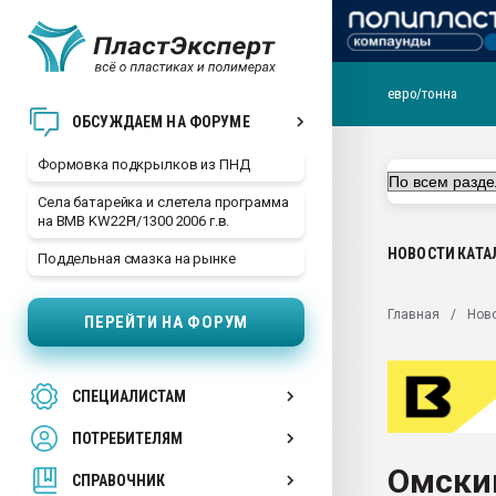
евро/тонна
Продажа готового бизн
ОБСУЖДАЕМ НА ФОРУМЕ
производство SPC лам
цикла
Формовка подкрылков из ПНД
29.07.2026 ФРП помог 
Села батарейка и слетела программа
заводу пластмасс" зах
на BMB KW22PI/1300 2006 г.в.
ППЭ
НОВОСТИ
КАТА
Поддельная смазка на рынке
Помощь в подборе мат
Вакуум-формовочные 
Главная
Нов
ПЕРЕЙТИ НА ФОРУМ
ближайшее подмосковье
Подмосковье, Москва
28.07.2026 Автоматиза
СПЕЦИАЛИСТАМ
первый план в перераб
пластмасс
ПОТРЕБИТЕЛЯМ
28.07.2026 "Техноникол
Омски
ситуацией на строител
СПРАВОЧНИК