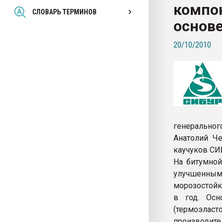
компо
Всё, что касается выду
СЛОВАРЬ ТЕРМИНОВ
бутылок
основ
20/10/2010
ПЕРЕЙТИ НА 
генеральног
Анатолий Че
каучуков СИ
На битумной
улучшенным
морозостойк
в год. Осн
(термоэла
производите