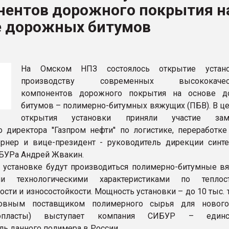
нентов дорожного покрытия н
ва ПЭТ
е дорожных битумов
ФОРУМ
На Омском НПЗ состоялось открытие устан
производству современных высококачес
компонентов дорожного покрытия на основе д
битумов – полимерно-битумных вяжущих (ПБВ). В ц
открытия установки приняли участие заме
о директора ''Газпром нефти'' по логистике, переработк
рнер и вице-президент - руководитель дирекции синте
БУРа Андрей Жвакин.
 установке будут производиться полимерно-битумные в
и технологическими характеристиками по теплосто
ости и износостойкости. Мощность установки – до 10 тыс.
овным поставщиком полимерного сырья для нового
стопласты) выступает компания СИБУР – единс
ль данного полимера в России.