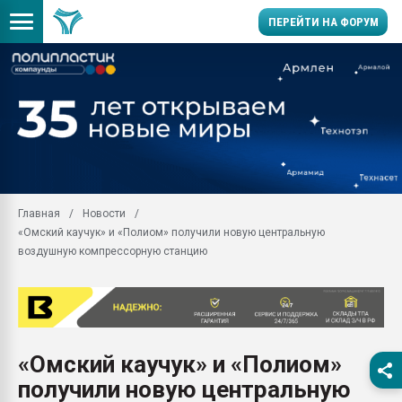
ПЕРЕЙТИ НА ФОРУМ
Продажа готового бизн
производство SPC лам
цикла
29.07.2026 ФРП помог 
заводу пластмасс" зах
ППЭ
Главная
Новости
Помощь в подборе мат
«Омский каучук» и «Полиом» получили новую центральную
Вакуум-формовочные 
воздушную компрессорную станцию
ближайшее подмосковье
Подмосковье, Москва
28.07.2026 Автоматиза
первый план в перераб
пластмасс
«Омский каучук» и «Полиом»
28.07.2026 "Техноникол
получили новую центральную
ситуацией на строител