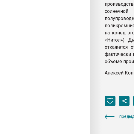
производст
солнечной
полупроводн
поликремния
на конец это
«Нитол») Д
откажется 
фактически 
объеме прои
Алексей Ко
предыд