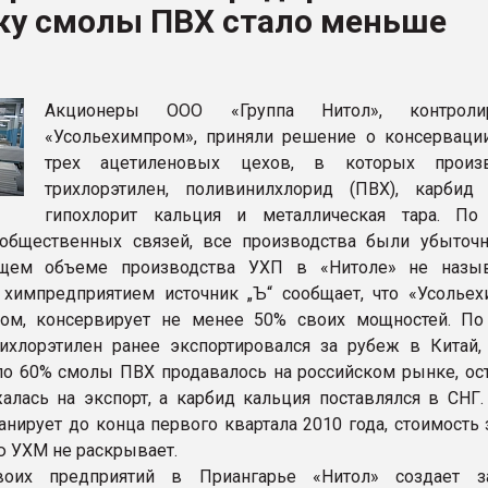
ку смолы ПВХ стало меньше
рный цвет
ФОРУМ
Акционеры ООО «Группа Нитол», контроли
«Усольехимпром», приняли решение о консерваци
трех ацетиленовых цехов, в которых произв
трихлорэтилен, поливинилхлорид (ПВХ), карбид 
гипохлорит кальция и металлическая тара. П
 общественных связей, все производства были убыточ
ем объеме производства УХП в «Нитоле» не назыв
химпредприятием источник „Ъ“ сообщает, что «Усольех
зом, консервирует не менее 50% своих мощностей. П
рихлорэтилен ранее экспортировался за рубеж в Китай, 
о 60% смолы ПВХ продавалось на российском рынке, ос
жалась на экспорт, а карбид кальция поставлялся в СНГ.
анирует до конца первого квартала 2010 года, стоимость 
 УХМ не раскрывает.
оих предприятий в Приангарье «Нитол» создает з