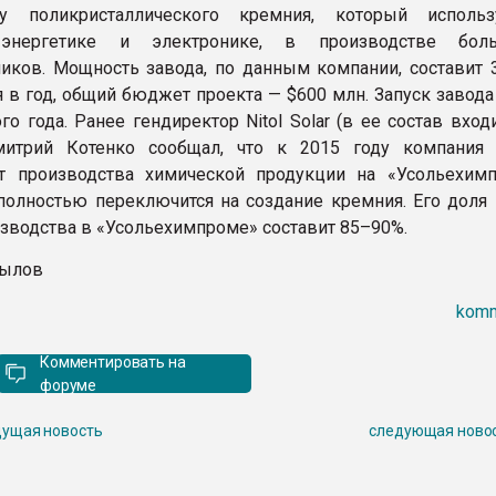
ву поликристаллического кремния, который исполь
 энергетике и электронике, в производстве боль
иков. Мощность завода, по данным компании, составит 3,
 в год, общий бюджет проекта — $600 млн. Запуск завода
го года. Ранее гендиректор Nitol Solar (в ее состав вход
митрий Котенко сообщал, что к 2015 году компания 
от производства химической продукции на «Усольехим
полностью переключится на создание кремния. Его доля
зводства в «Усольехимпроме» составит 85–90%.
пылов
komm
Комментировать на
форуме
ущая новость
следующая ново