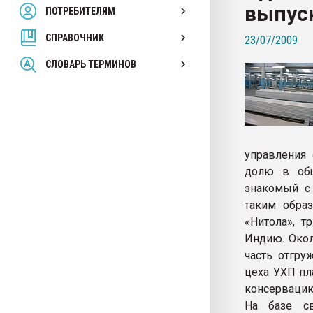
выпус
ПОТРЕБИТЕЛЯМ
Armaloy PC/ABS-1IM че
СПРАВОЧНИК
23/07/2009
ПЕРЕЙТИ НА 
СЛОВАРЬ ТЕРМИНОВ
управления
долю в общ
знакомый с 
таким обра
«Нитола», т
Индию. Окол
часть отгру
цеха УХП пл
консервацию
На базе св