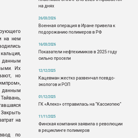
на днях
26/03/2026
Военная операция в Иране привела к
рующего
подорожанию полимеров в РФ
и на нем
16/03/2026
одились
Показатели нефтехимиков в 2025 году
кальция,
сильно просели
о данным
ными. Их
12/12/2025
ают, но
Кацевман жестко развенчал псевдо-
импром»,
экологов и РОП
о данным
01/12/2025
Тайвань,
ГК «Алеко» отправилась на "Кассиопею"
тавшаяся
 Закрыть
11/11/2025
затрат на
Финская компания заявила о революции
в рециклинге полимеров
авод по