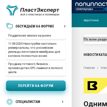
евро/тонна
Помощь в подборе мат
ОБСУЖДАЕМ НА ФОРУМЕ
Вакуум-формовочные 
Поддельная смазка на рынке
ближайшее подмосковье
Подмосковье, Москва
11.09.2020 Нанотрубки настолько
универсальны, что российские
28.07.2026 Автоматиза
умельцы изготовили мембраны для
первый план в перераб
НОВОСТИ
КАТА
колонок полностью из них
пластмасс
Продажа готового бизнеса -
28.07.2026 "Техноникол
Главная
Нов
производство SPC ламината полного
ситуацией на строител
цикла
Всё, что касается выду
бутылок
ПЕРЕЙТИ НА ФОРУМ
Материал поверхности 
вакуумного формовани
Одним
СПЕЦИАЛИСТАМ
Продам отходы Компо
поликарбоната и АБС-п