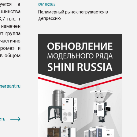
зуется в
09/10/2025
шинства
Полимерный рынок погружается в
депрессию
7 тыс. т
 намечен
ит группа
частично
проме» и
 в общем
ersant.ru
сть