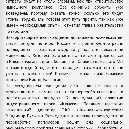
затраты будут не столь огромны, как при строительстве
нынешнего комплекса. «Все основные объекты уже
возведены, поэтому сказать точно, сколько это будет
стоить, трудно. Мы готовы этот путь пройти, так как уже
имеем необходимый опыт», - отметил глава Правительства
Татарстана.
Виктор Басаргин высоко оценил достижения нижнекамцев.
«Если сегодня по всей России в строительной отрасли
наблюдается серьезный спад, то у вас эти показатели
минимальны. Хотелось бы отметить, что таких проектов как
в Нижнекамске в стране больше нет. Спасибо вам за это. Мы
с вами в одной лодке и наша задача тиражировать ваши
успехи в рамках всей России», - сказал нижнекамским
строителям Виктор Басаргин.
На сегодняшнем совещании речь шла не только о
строительстве комплекса нефтеперерабатывающих и
нефтехимических заводов. С докладом «О развитии
индустриального парка «Камские Поляны» выступил
генеральный директор ОАО «Нижнекамскнефтехим»
Владимир Бусыгин. Возведение в поселке производств по
переработке полимеров решит ряд социально-
экономических проблем, главная из которых – безработица.