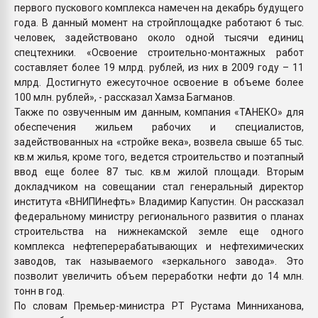
первого пускового комплекса намечен на декабрь будущего
года. В данный момент на стройплощадке работают 6 тыс.
человек, задействовано около одной тысячи единиц
спецтехники. «Освоение строительно-монтажных работ
составляет более 19 млрд. рублей, из них в 2009 году – 11
млрд. Достигнуто ежесуточное освоение в объеме более
100 млн. рублей», - рассказал Хамза Багманов.
Также по озвученным им данным, компания «ТАНЕКО» для
обеспечения жильем рабочих и специалистов,
задействованных на «стройке века», возвела свыше 65 тыс.
кв.м жилья, кроме того, ведется строительство и поэтапный
ввод еще более 87 тыс. кв.м жилой площади. Вторым
докладчиком на совещании стал генеральный директор
института «ВНИПИнефть» Владимир Капустин. Он рассказал
федеральному министру регионального развития о планах
строительства на нижнекамской земле еще одного
комплекса нефтеперерабатывающих и нефтехимических
заводов, так называемого «зеркального завода». Это
позволит увеличить объем переработки нефти до 14 млн.
тонн в год.
По словам Премьер-министра РТ Рустама Минниханова,