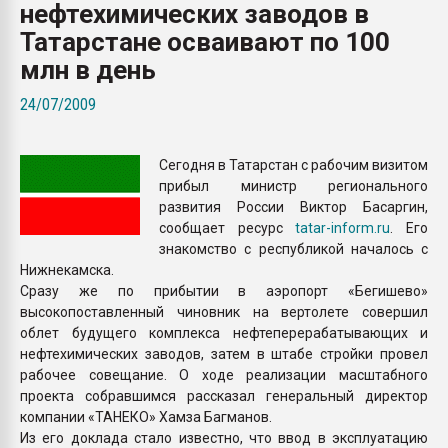
нефтехимических заводов в
Всё, что касается выду
бутылок
Татарстане осваивают по 100
млн в день
ПЕРЕЙТИ НА 
24/07/2009
Сегодня в Татарстан с рабочим визитом
прибыл министр регионального
развития России Виктор Басаргин,
сообщает ресурс
tatar-inform.ru
. Его
знакомство с республикой началось с
Нижнекамска.
Сразу же по прибытии в аэропорт «Бегишево»
высокопоставленный чиновник на вертолете совершил
облет будущего комплекса нефтеперерабатывающих и
нефтехимических заводов, затем в штабе стройки провел
рабочее совещание. О ходе реализации масштабного
проекта собравшимся рассказал генеральный директор
компании «ТАНЕКО» Хамза Багманов.
Из его доклада стало известно, что ввод в эксплуатацию