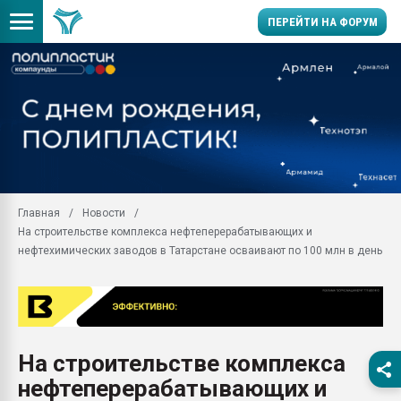
ПЕРЕЙТИ НА ФОРУМ
Продажа готового бизн
производство SPC лам
цикла
29.07.2026 ФРП помог 
заводу пластмасс" зах
ППЭ
Главная
Новости
Помощь в подборе мат
На строительстве комплекса нефтеперерабатывающих и
Вакуум-формовочные 
нефтехимических заводов в Татарстане осваивают по 100 млн в день
ближайшее подмосковье
Подмосковье, Москва
28.07.2026 Автоматиза
первый план в перераб
пластмасс
На строительстве комплекса
28.07.2026 "Техноникол
нефтеперерабатывающих и
ситуацией на строител