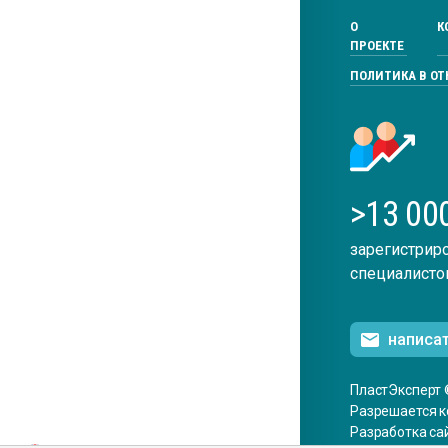
О
К
ПРОЕКТЕ
ПОЛИТИКА В О
>13 00
зарегистрир
специалисто
написа
ПластЭксперт 
Разрешается к
Разработка са