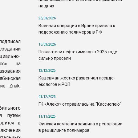
на днях
26/03/2026
Военная операция в Иране привела к
подорожанию полимеров в РФ
одписал
16/03/2026
создании
Показатели нефтехимиков в 2025 году
иально-
сильно просели
асс» на
азования
12/12/2025
Кацевман жестко развенчал псевдо-
ябинская
экологов и РОП
ие Znak.
01/12/2025
ГК «Алеко» отправилась на "Кассиопею"
ильного
ия путем
11/11/2025
орится в
Финская компания заявила о революции
ключения
в рециклинге полимеров
итальных