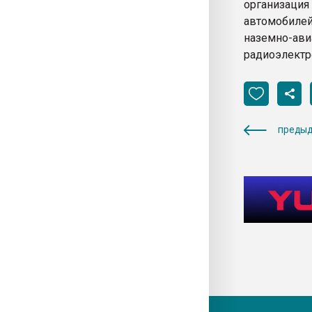
организаци
автомобилей
наземно-ав
радиоэлектро
предыд