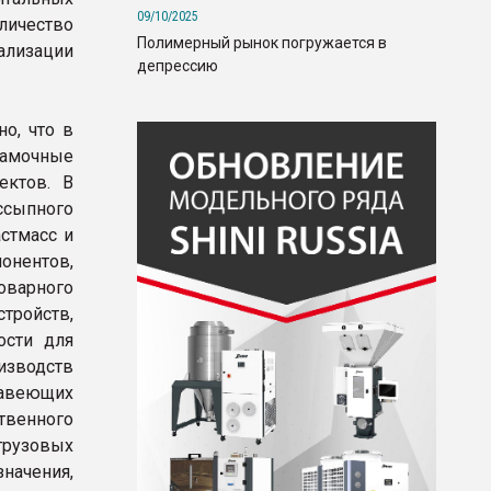
09/10/2025
личество
Полимерный рынок погружается в
ализации
депрессию
о, что в
рамочные
ектов. В
ссыпного
стмасс и
онентов,
варного
тройств,
ости для
зводств
жавеющих
твенного
рузовых
начения,