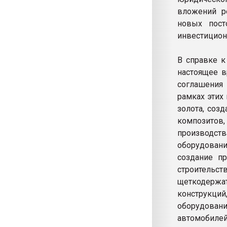
вложений ре
новых пост
инвестиционн
В справке к
настоящее в
соглашения
рамках этих
золота, соз
композитов,
производс
оборудован
создание пр
строитель
щеткодержа
конструкций
оборудован
автомобилей