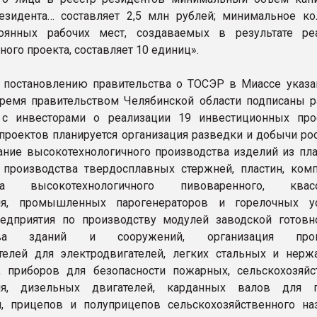
зидента… составляет 2,5 млн рублей; минимальное ко
оянных рабочих мест, создаваемых в результате ре
ого проекта, составляет 10 единиц».
 постановлению правительства о ТОСЭР в Миассе указан
ремя правительством Челябинской области подписаны 
 с инвесторами о реализации 19 инвестиционных про
 проектов планируется организация разведки и добычи ро
дание высокотехнологичного производства изделий из пла
 производства твердосплавных стержней, пластин, комп
тва высокотехнологичного пивоваренного, квасо
ия, промышленных парогенераторов и горелочных ус
едприятия по производству модулей заводской готовн
ства зданий и сооружений, организация прои
телей для электродвигателей, легких стальных и нер
, приборов для безопасности пожарных, сельскохозяйс
ия, дизельных двигателей, карданных валов для г
, прицепов и полуприцепов сельскохозяйственного наз