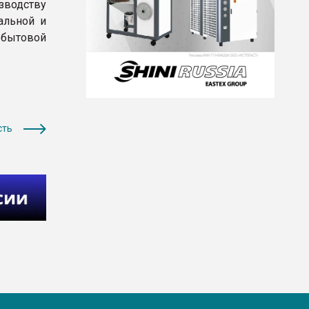
водству
альной и
бытовой
сть