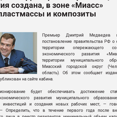
ия создана, в зоне «Миасс»
ва ПЭТ
 пластмассы и композиты
ФОРУМ
Премьер Дмитрий Медведев п
постановление правительства РФ о 
территории опережающего соц
экономического развития «Ми
территории муниципального обр
Миасский городской округ (Чел
область). Об этом сообщает издан
убликован на сайте кабина.
ионирование будет обеспечивать достижение стаб
экономического развития муниципального образован
я инвестиций и создания новых рабочих мест, — гов
 — Определить, что в течение первого года после в
го лица в реестр резидентов минимальный объем кап