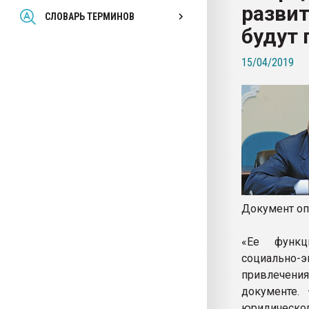
развит
Всё, что касается выду
СЛОВАРЬ ТЕРМИНОВ
бутылок
будут
15/04/2019
ПЕРЕЙТИ НА 
Документ оп
«Ее функц
социально-
привлечени
документе.
юридическо