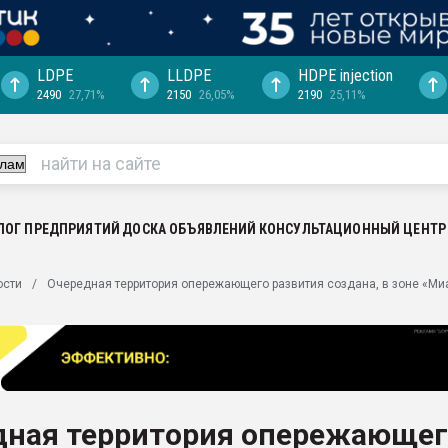
LDPE
LLDPE
HDPE injection
2490
27,71%
2150
26,05%
2190
25,11%
еса -
ината полного
"Ижевскому
ватить рынок
ЛОГ ПРЕДПРИЯТИЙ
ДОСКА ОБЪЯВЛЕНИЙ
КОНСУЛЬТАЦИОННЫЙ ЦЕНТР
ериала
машины:
ости
Очередная территория опережающего развития создана, в зоне «Ми
, с.-в.
ция выходит на
отке
ь" довольна
дная территория опережающег
ьном рынке