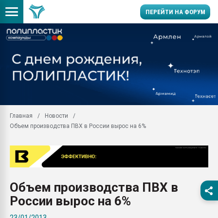
ПЕРЕЙТИ НА ФОРУМ
28.07.2026 Автоматиза
первый план в перераб
пластмасс
28.07.2026 "Техноникол
ситуацией на строител
Всё, что касается выду
Главная
Новости
бутылок
Объем производства ПВХ в России вырос на 6%
Материал поверхности 
вакуумного формовани
Продам отходы Компо
поликарбоната и АБС-п
Armaloy PC/ABS-1IM че
Объем производства ПВХ в
26.07.2022 "Сибирский т
России вырос на 6%
намного дороже
23/01/2013
Профильная литератур