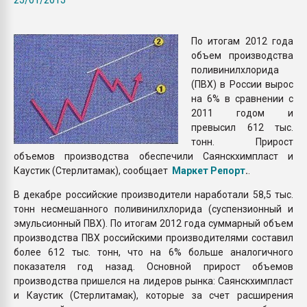
покупка, обмен
По итогам 2012 года
ПЕРЕЙТИ НА 
объем производства
поливинилхлорида
(ПВХ) в России вырос
на 6% в сравнении с
2011 годом и
превысил 612 тыс.
тонн. Прирост
объемов производства обеспечили Саянскхимпласт и
Каустик (Стерлитамак), сообщает
Маркет Репорт
.
.
В декабре российские производители наработали 58,5 тыс.
тонн несмешанного поливинилхлорида (суспензионный и
эмульсионный ПВХ). По итогам 2012 года суммарный объем
производства ПВХ российскими производителями составил
более 612 тыс. тонн, что на 6% больше аналогичного
показателя год назад. Основной прирост объемов
производства пришелся на лидеров рынка: Саянскхимпласт
и Каустик (Стерлитамак), которые за счет расширения