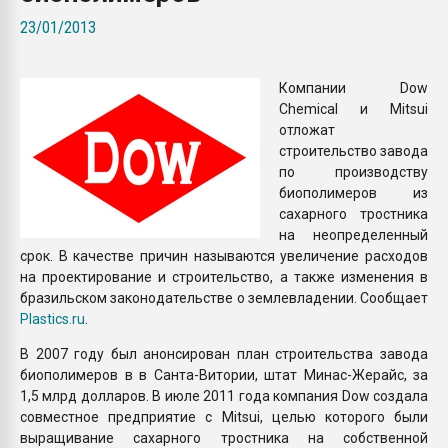
Всё, что касается выду
23/01/2013
бутылок
Компании Dow
ПЕРЕЙТИ НА 
Chemical и Mitsui
отложат
строительство завода
по производству
биополимеров из
сахарного тростника
на неопределенный
срок. В качестве причин называются увеличение расходов
на проектирование и строительство, а также изменения в
бразильском законодательстве о землевладении. Сообщает
Plastics.ru
.
В 2007 году был анонсирован план строительства завода
биополимеров в в Санта-Витории, штат Минас-Жерайс, за
1,5 млрд долларов. В июле 2011 года компания Dow создала
совместное предприятие с Mitsui, целью которого были
выращивание сахарного тростника на собственной