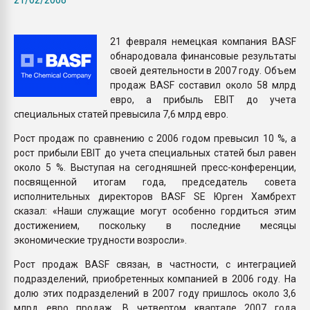
Всё, что касается выду
бутылок
21 февраля немецкая компания BASF
обнародовала финансовые результаты
ПЕРЕЙТИ НА 
своей деятельности в 2007 году. Объем
продаж BASF составил около 58 млрд
евро, а прибыль EBIT до учета
специальных статей превысила 7,6 млрд евро.
Рост продаж по сравнению с 2006 годом превысил 10 %, а
рост прибыли EBIT до учета специальных статей был равен
около 5 %. Выступая на сегодняшней пресс-конференции,
посвященной итогам года, председатель совета
исполнительных директоров BASF SE Юрген Хамбрехт
сказал: «Наши служащие могут особенно гордиться этим
достижением, поскольку в последние месяцы
экономические трудности возросли».
Рост продаж BASF связан, в частности, с интеграцией
подразделений, приобретенных компанией в 2006 году. На
долю этих подразделений в 2007 году пришлось около 3,6
млрд евро продаж. В четвертом квартале 2007 года