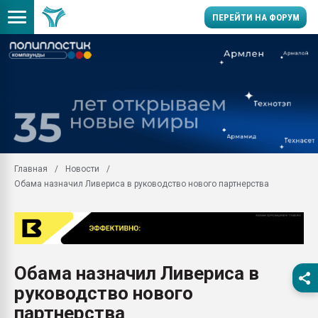
ПЕРЕЙТИ НА ФОРУМ
Помощь в подборе мат
Вакуум-формовочные 
ближайшее подмосковье
Подмосковье, Москва
28.07.2026 Автоматиза
первый план в перераб
Главная
Новости
пластмасс
Обама назначил Ливериса в руководство нового партнерства
28.07.2026 "Техноникол
ситуацией на строител
Всё, что касается выду
бутылок
Обама назначил Ливериса в
Материал поверхности 
вакуумного формовани
руководство нового
Продам отходы Компо
партнерства
поликарбоната и АБС-п