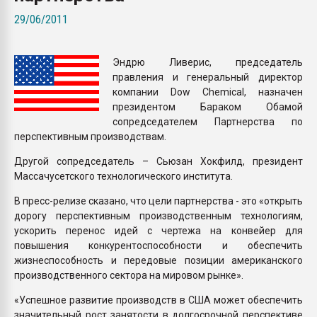
Armaloy PC/ABS-1IM че
29/06/2011
ПЕРЕЙТИ НА 
Эндрю Ливерис, председатель
правления и генеральный директор
компании Dow Chemical, назначен
президентом Бараком Обамой
сопредседателем Партнерства по
перспективным производствам.
Другой сопредседатель – Сьюзан Хокфилд, президент
Массачусетского технологического института.
В пресс-релизе сказано, что цели партнерства - это «открыть
дорогу перспективным производственным технологиям,
ускорить перенос идей с чертежа на конвейер для
повышения конкурентоспособности и обеспечить
жизнеспособность и передовые позиции американского
производственного сектора на мировом рынке».
«Успешное развитие производств в США может обеспечить
значительный рост занятости в долгосрочной перспективе