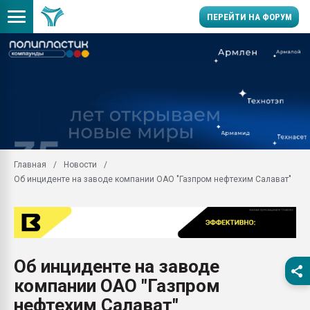
ПЕРЕЙТИ НА ФОРУМ
11.09.2020 Нанотрубки
универсальны, что рос
умельцы изготовили м
колонок полностью из 
Продажа готового бизн
производство SPC лам
цикла
Главная
Новости
Об инциденте на заводе компании ОАО "Газпром нефтехим Салават"
29.07.2026 ФРП помог 
заводу пластмасс" зах
ППЭ
Помощь в подборе мат
Вакуум-формовочные 
Об инциденте на заводе
ближайшее подмосковье
Подмосковье, Москва
компании ОАО "Газпром
28.07.2026 Автоматиза
нефтехим Салават"
первый план в перераб