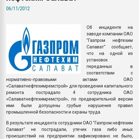
пластмасс
06/11/2012
28.07.2026 "Техноникол
ситуацией на строител
Об инциденте на
заводе компании ОАО
ПЕРЕЙТИ НА 
"Газпром нефтехим
Салават" сообщает,
что на одной из
установок
переданных в
соответствии с
нормативно-правовыми актами ОАО
«Салаватнефтехимремстрой» для проведения капитального
ремонта пострадало 4 сотрудника ОАО
«Салаватнефтехимремстрой», по предварительной версии
ими были допущены грубые нарушения правил
промышленной безопасности и охраны труда.
В результате инцидента сотрудники ОАО "Газпром нефтехим
Салават" не пострадали, утечек газа либо иных
происшествий на предприятии зафиксировано не было,