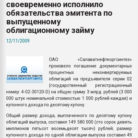
своевременно исполнило
Armaloy PC/ABS-1IM че
обязательства эмитента по
выпущенному
ПЕРЕЙТИ НА 
облигационному займу
12/11/2009
ОАО «Салаватнефтеоргсинтез»
произвело погашение документарных
процентных неконвертируемых
облигаций на предъявителя серии 02
(государственный регистрационный
номер: 4-02-30120-D) на общую сумму 3 млрд. рублей (3 000
000 штук номинальной стоимостью 1 000 рублей каждая) и
купонного дохода по десятому купону.
Общий размер дохода, выплаченного по десятому купону
облигаций выпуска, составил 149 580 000 (сто сорок девять
миллионов пятьсот восемьдесят тысяч) рублей; размер
купонного дохода по одной облигации выпуска составил 49