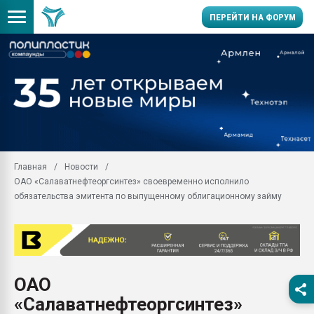
ПЕРЕЙТИ НА ФОРУМ
Помощь в подборе мат
Вакуум-формовочные 
ближайшее подмосковье
Подмосковье, Москва
28.07.2026 Автоматиза
первый план в перераб
Главная
Новости
пластмасс
ОАО «Салаватнефтеоргсинтез» своевременно исполнило
28.07.2026 "Техноникол
обязательства эмитента по выпущенному облигационному займу
ситуацией на строител
Всё, что касается выду
бутылок
Материал поверхности 
вакуумного формовани
ОАО
«Салаватнефтеоргсинтез»
Продам отходы Компо
поликарбоната и АБС-п