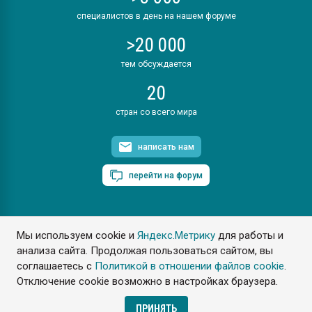
специалистов в день на нашем форуме
>20 000
тем обсуждается
20
стран со всего мира
написать нам
перейти на форум
Мы используем cookie и
Яндекс.Метрику
для работы и
ПластЭксперт © 2006. Все права защищены
анализа сайта. Продолжая пользоваться сайтом, вы
Разрешается копирование материалов сайта с обязательной
ссылкой на www.e-plastic.ru
соглашаетесь с
Политикой в отношении файлов cookie
.
Отключение cookie возможно в настройках браузера.
Разработка сайта
ПРИНЯТЬ