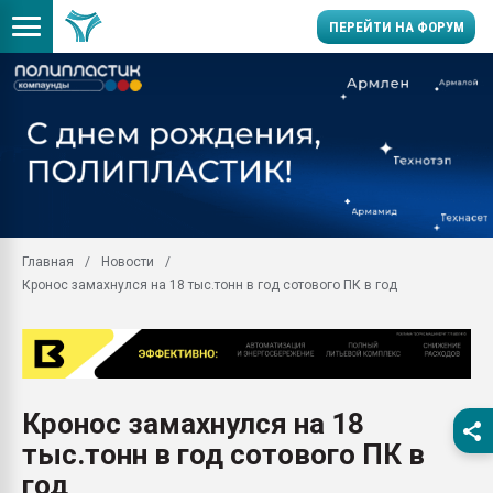
ПЕРЕЙТИ НА ФОРУМ
Продажа готового бизн
производство SPC лам
цикла
29.07.2026 ФРП помог 
заводу пластмасс" зах
ППЭ
Главная
Новости
Помощь в подборе мат
Кронос замахнулся на 18 тыс.тонн в год сотового ПК в год
Вакуум-формовочные 
ближайшее подмосковье
Подмосковье, Москва
28.07.2026 Автоматиза
первый план в перераб
Кронос замахнулся на 18
пластмасс
тыс.тонн в год сотового ПК в
28.07.2026 "Техноникол
ситуацией на строител
год