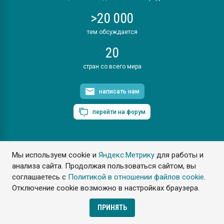
>20 000
тем обсуждается
20
стран со всего мира
написать нам
перейти на форум
Мы используем cookie и
Яндекс.Метрику
для работы и
ПластЭксперт © 2006. Все права защищены
анализа сайта. Продолжая пользоваться сайтом, вы
Разрешается копирование материалов сайта с обязательной
ссылкой на www.e-plastic.ru
соглашаетесь с
Политикой в отношении файлов cookie
.
Отключение cookie возможно в настройках браузера.
Разработка сайта
ПРИНЯТЬ