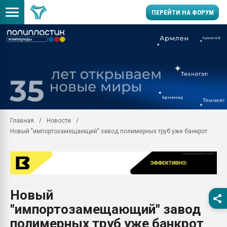
ПЕРЕЙТИ НА ФОРУМ
Продажа готового бизн
производство SPC лам
цикла
29.07.2026 ФРП помог 
заводу пластмасс" зах
ППЭ
Главная
Новости
Помощь в подборе мат
Новый "импортозамещающий" завод полимерных труб уже банкрот
Вакуум-формовочные 
ближайшее подмосковье
Подмосковье, Москва
28.07.2026 Автоматиза
первый план в перераб
Новый
пластмасс
"импортозамещающий" завод
28.07.2026 "Техноникол
ситуацией на строител
полимерных труб уже банкрот