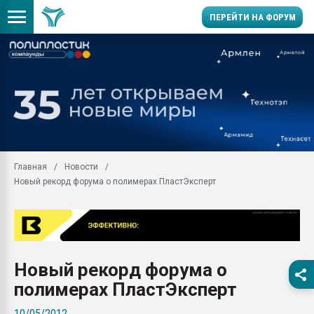
ПЕРЕЙТИ НА ФОРУМ
Продажа готового бизн
производство SPC лам
цикла
29.07.2026 ФРП помог 
заводу пластмасс" зах
ППЭ
Главная
Новости
Помощь в подборе мат
Новый рекорд форума о полимерах ПластЭксперт
Вакуум-формовочные 
ближайшее подмосковье
Подмосковье, Москва
28.07.2026 Автоматиза
первый план в перераб
Новый рекорд форума о
пластмасс
полимерах ПластЭксперт
28.07.2026 "Техноникол
ситуацией на строител
10/05/2012