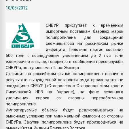
Всё, что касается выду
10/05/2012
бутылок
СИБУР приступает к временным
ПЕРЕЙТИ НА 
импортным поставкам базовых марок
полипропилена для сокращения
сложившегося на российском рынке
дефицита. Пилотная партия составит
500 тонн с последующим увеличением до 2 тыс. тонн
ежемесячно и выше, говорится в сообщении пресс-службы
СИБУРа, поступившем в ПластЭксперт.
Дефицит на российском рынке полипропилена возник в
результате вынужденной остановки ряда производств, не
входящих в СИБУР («Ставролен» в Ставропольском крае и
Лисичанский НПЗ на Украине), на фоне сезонного
увеличения спроса со стороны переработчиков
полипропилена.
Импортируемые объемы будут реализовываться на
рыночных условиях при минимальной комиссии со стороны
СИБУРа. Закупки полипропилена будут производиться на
рынках Китая, Индии и Ближнего Востока.