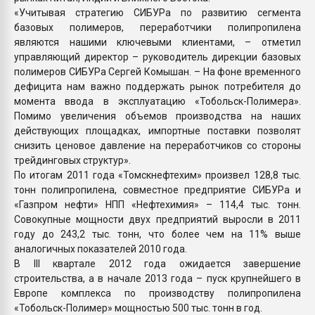
«Учитывая стратегию СИБУРа по развитию сегмента
базовых полимеров, переработчики полипропилена
являются нашими ключевыми клиентами, – отметил
управляющий директор – руководитель дирекции базовых
полимеров СИБУРа Сергей Комышан. – На фоне временного
дефицита нам важно поддержать рынок потребителя до
момента ввода в эксплуатацию «Тобольск-Полимера».
Помимо увеличения объемов производства на наших
действующих площадках, импортные поставки позволят
снизить ценовое давление на переработчиков со стороны
трейдинговых структур».
По итогам 2011 года «Томскнефтехим» произвел 128,8 тыс.
тонн полипропилена, совместное предприятие СИБУРа и
«Газпром нефти» НПП «Нефтехимия» – 114,4 тыс. тонн.
Совокупные мощности двух предприятий выросли в 2011
году до 243,2 тыс. тонн, что более чем на 11% выше
аналогичных показателей 2010 года.
В III квартале 2012 года ожидается завершение
строительства, а в начале 2013 года – пуск крупнейшего в
Европе комплекса по производству полипропилена
«Тобольск-Полимер» мощностью 500 тыс. тонн в год.