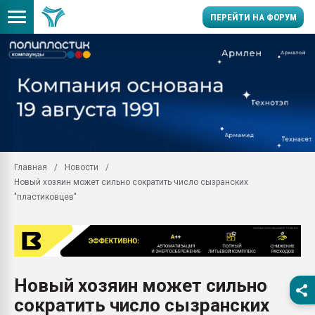
ПЕРЕЙТИ НА ФОРУМ
Продажа готового бизн
производство SPC лам
цикла
29.07.2026 ФРП помог 
заводу пластмасс" зах
ППЭ
Главная
Новости
Помощь в подборе мат
Новый хозяин может сильно сократить число сызранских
Вакуум-формовочные 
"пластиковцев"
ближайшее подмосковье
Подмосковье, Москва
28.07.2026 Автоматиза
первый план в перераб
пластмасс
Новый хозяин может сильно
28.07.2026 "Техноникол
сократить число сызранских
ситуацией на строител