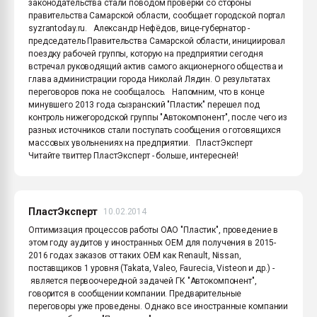
законодательства стали поводом проверки со стороны
правительства Самарской области, сообщает городской портал
syzrantoday.ru. Александр Нефёдов, вице-губернатор -
председатель Правительства Самарской области, инициировал
поездку рабочей группы, которую на предприятии сегодня
встречал руководящий актив самого акционерного общества и
глава администрации города Николай Лядин. О результатах
переговоров пока не сообщалось. Напомним, что в конце
минувшего 2013 года сызранский "Пластик" перешел под
контроль нижегородской группы "Автокомпонент", после чего из
разных источников стали поступать сообщения о готовящихся
массовых увольнениях на предприятии. ПластЭксперт
Читайте твиттер ПластЭксперт - больше, интересней!
ПластЭксперт
10.02.2014
Оптимизация процессов работы ОАО "Пластик", проведение в
этом году аудитов у иностранных OEM для получения в 2015-
2016 годах заказов от таких OEM как Renault, Nissan,
поставщиков 1 уровня (Takata, Valeo, Faurecia, Visteon и др.) -
является первоочередной задачей ГК "Автокомпонент",
говорится в сообщении компании. Предварительные
переговоры уже проведены. Однако все иностранные компании