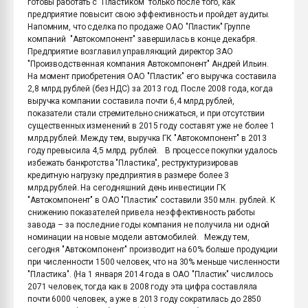
готовы работать с "Пластиком" только после того, как
предприятие повысит свою эффективность и пройдет аудиты.
Напомним, что сделка по продаже ОАО "Пластик" Группе
компаний "Автокомпонент" завершилась в конце декабря.
Предприятие возглавил управляющий директор ЗАО
"Производственная компания Автокомпонент" Андрей Ильин.
На момент приобретения ОАО "Пластик" его выручка составила
2,8 млрд.рублей (без НДС) за 2013 год. После 2008 года, когда
выручка компании составила почти 6,4 млрд.рублей,
показатели стали стремительно снижаться, и при отсутствии
существенных изменений в 2015 году составят уже не более 1
млрд.рублей. Между тем, выручка ГК "Автокомпонент" в 2013
году превысила 4,5 млрд. рублей. В процессе покупки удалось
избежать банкротства "Пластика", реструктуризировав
кредитную нагрузку предприятия в размере более 3
млрд.рублей. На сегодняшний день инвестиции ГК
"Автокомпонент" в ОАО "Пластик" составили 350 млн. рублей. К
снижению показателей привела неэффективность работы
завода – за последние годы компания не получила ни одной
номинации на новые модели автомобилей. Между тем,
сегодня "Автокомпонент" производит на 60% больше продукции
при численности 1500 человек, что на 30% меньше численности
"Пластика". (На 1 января 2014 года в ОАО "Пластик" числилось
2071 человек, тогда как в 2008 году эта цифра составляла
почти 6000 человек, а уже в 2013 году сократилась до 2850