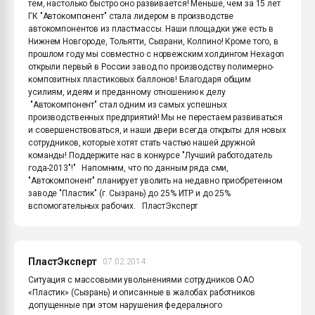
тем, настолько быстро оно развивается! Меньше, чем за 15 лет
ГК "Автокомпонент" стала лидером в производстве
автокомпонентов из пластмассы. Наши площадки уже есть в
Нижнем Новгороде, Тольятти, Сызрани, Колпино! Кроме того, в
прошлом году мы совместно с норвежским холдингом Hexagon
открыли первый в России завод по производству полимерно-
композитных пластиковых баллонов! Благодаря общим
усилиям, идеям и преданному отношению к делу
"Автокомпонент" стал одним из самых успешных
производственных предприятий! Мы не перестаем развиваться
и совершенствоваться, и наши двери всегда открыты для новых
сотрудников, которые хотят стать частью нашей дружной
команды! Поддержите нас в конкурсе "Лучший работодатель
года-2013"!" Напомним, что по данным ряда сми,
"Автокомпонент" планирует уволить на недавно приобретенном
заводе "Пластик" (г. Сызрань) до 25% ИТР и до 25%
вспомогательных рабочих. ПластЭксперт
ПластЭксперт
07.02.2014
Ситуация с массовыми увольнениями сотрудников ОАО
«Пластик» (Сызрань) и описанные в жалобах работников
допущенные при этом нарушения федерального