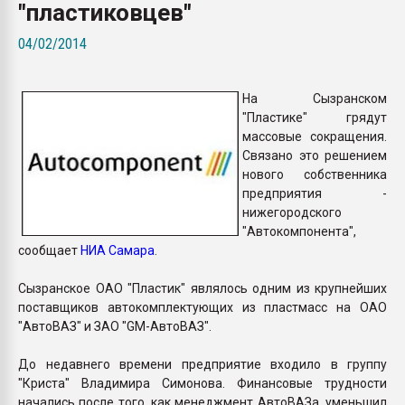
"пластиковцев"
Всё, что касается выду
бутылок
04/02/2014
ПЕРЕЙТИ НА 
На Сызранском
"Пластике" грядут
массовые сокращения.
Связано это решением
нового собственника
предприятия -
нижегородского
"Автокомпонента",
сообщает
НИА Самара
.
Сызранское ОАО "Пластик" являлось одним из крупнейших
поставщиков автокомплектующих из пластмасс на ОАО
"АвтоВАЗ" и ЗАО "GM-АвтоВАЗ".
До недавнего времени предприятие входило в группу
"Криста" Владимира Симонова. Финансовые трудности
начались после того, как менеджмент АвтоВАЗа, уменьшил