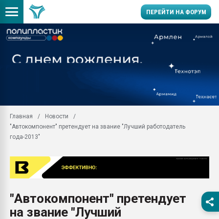
ПЕРЕЙТИ НА ФОРУМ
Продажа готового бизн
производство SPC лам
цикла
29.07.2026 ФРП помог 
заводу пластмасс" зах
ППЭ
Главная
Новости
Помощь в подборе мат
"Автокомпонент" претендует на звание "Лучший работодатель
Вакуум-формовочные 
года-2013"
ближайшее подмосковье
Подмосковье, Москва
28.07.2026 Автоматиза
первый план в перераб
пластмасс
"Автокомпонент" претендует
28.07.2026 "Техноникол
на звание "Лучший
ситуацией на строител