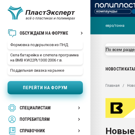
евро/тонна
Продажа готового бизн
ОБСУЖДАЕМ НА ФОРУМЕ
производство SPC лам
цикла
Формовка подкрылков из ПНД
29.07.2026 ФРП помог 
Села батарейка и слетела программа
заводу пластмасс" зах
на BMB KW22PI/1300 2006 г.в.
ППЭ
НОВОСТИ
КАТА
Поддельная смазка на рынке
Помощь в подборе мат
Вакуум-формовочные 
Главная
Нов
ПЕРЕЙТИ НА ФОРУМ
ближайшее подмосковье
Подмосковье, Москва
28.07.2026 Автоматиза
СПЕЦИАЛИСТАМ
первый план в перераб
пластмасс
ПОТРЕБИТЕЛЯМ
28.07.2026 "Техноникол
Новые
ситуацией на строител
СПРАВОЧНИК