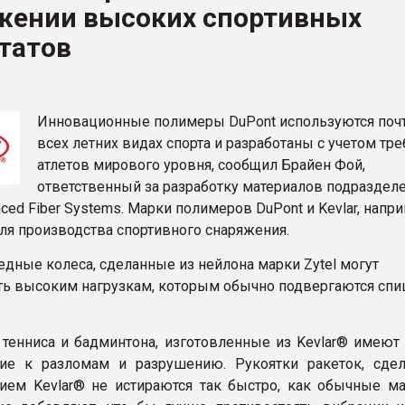
жении высоких спортивных
ва ПЭТ
татов
ФОРУМ
Инновационные полимеры DuPont используются поч
всех летних видах спорта и разработаны с учетом тр
атлетов мирового уровня, сообщил Брайен Фой,
ответственный за разработку материалов подраздел
ced Fiber Systems. Марки полимеров DuPont и Kevlar, напри
ля производства спортивного снаряжения.
едные колеса, сделанные из нейлона марки Zytel могут
ть высоким нагрузкам, которым обычно подвергаются спи
 тенниса и бадминтона, изготовленные из Kevlar® имеют
ние к разломам и разрушению. Рукоятки ракеток, сде
ием Kevlar® не истираются так быстро, как обычные ма