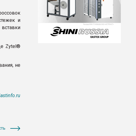
россовок
стежек и
 вставки
е Zytel®
вания, не
.
lastinfo.ru
сть