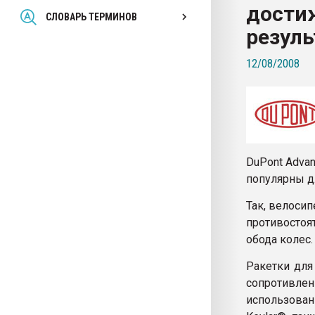
дости
Всё, что касается выду
СЛОВАРЬ ТЕРМИНОВ
бутылок
резуль
12/08/2008
ПЕРЕЙТИ НА 
DuPont Advan
популярны д
Так, велосип
противостоя
обода колес.
Ракетки для
сопротивле
использован