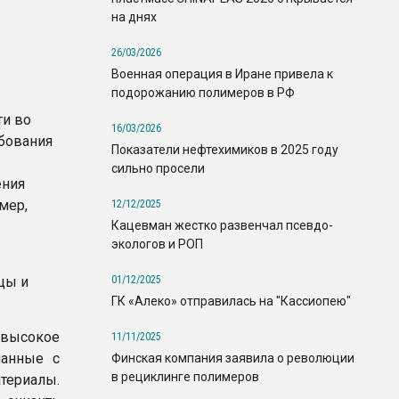
на днях
26/03/2026
Военная операция в Иране привела к
подорожанию полимеров в РФ
ти во
16/03/2026
ебования
Показатели нефтехимиков в 2025 году
сильно просели
ения
мер,
12/12/2025
Кацевман жестко развенчал псевдо-
экологов и РОП
01/12/2025
цы и
ГК «Алеко» отправилась на "Кассиопею"
 высокое
11/11/2025
ланные с
Финская компания заявила о революции
в рециклинге полимеров
териалы.