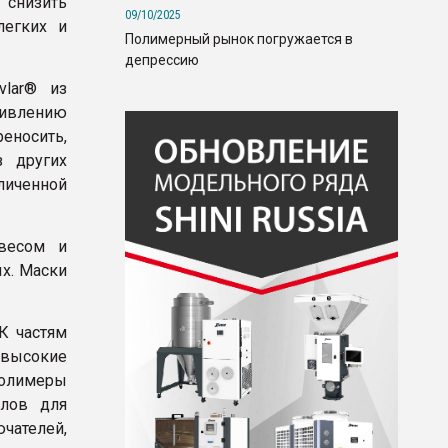
 снизить
09/10/2025
легких и
Полимерный рынок погружается в
депрессию
vlar® из
тивлению
еносить,
з других
личенной
 весом и
х. Маски
К частям
высокие
полимеры
алов для
чателей,