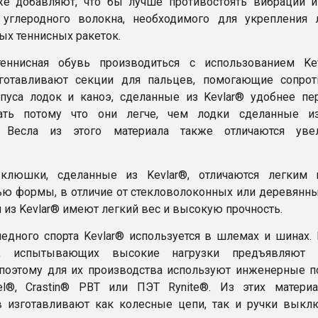
же добавляют, что бы лучше противостоять вибрации и
 углеродного волокна, необходимого для укрепления 
ых теннисных ракеток.
теннисная обувь производиться с использованием Ke
зготавливают секции для пальцев, помогающие сопро
пуса лодок и каноэ, сделанные из Kevlar® удобнее пер
ать потому что они легче, чем лодки сделанные и
. Весла из этого материала также отличаются уве
клюшки, сделанные из Kevlar®, отличаются легким
ью формы, в отличие от стекловолоконных или деревянны
 из Kevlar® имеют легкий вес и высокую прочность.
едного спорта Kevlar® используется в шлемах и шинах. 
ий, испытывающих высокие нагрузки предъявляют 
 поэтому для их производства используют инженерные 
tel®, Crastin® PBT или ПЭТ Rynite®. Из этих матери
 изготавливают как колесные цепи, так и ручки выклю