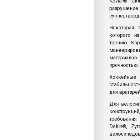
Kevlar® так
разрушение
суппертверд
Некоторая 
которого и
трению. Кор
маневриров
материалов
прочностью.
Хоккейные 
стабильност
для вратарей
Для велосип
конструкц
требования,
Delrin®, Zy
велосипедов