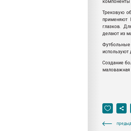
компоненты 
Трековую об
применяют D
глазков. Дл
делают из ма
Футбольные 
используют д
Создание бо
маловажная 
предыд