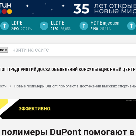
LDPE
LLDPE
HDPE injection
2490
27,71%
2150
26,05%
2190
25,11%
еса -
ината полного
"Ижевскому
ватить рынок
ЛОГ ПРЕДПРИЯТИЙ
ДОСКА ОБЪЯВЛЕНИЙ
КОНСУЛЬТАЦИОННЫЙ ЦЕНТР
ериала
машины:
ости
Новые полимеры DuPont помогают в достижении высоких спортивны
, с.-в.
ция выходит на
отке
ь" довольна
 полимеры DuPont помогают в
ьном рынке