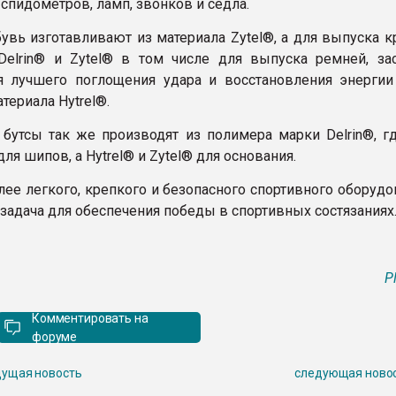
спидометров, ламп, звонков и седла.
увь изготавливают из материала Zytel®, а для выпуска к
elrin® и Zytel® в том числе для выпуска ремней, за
я лучшего поглощения удара и восстановления энергии
териала Hytrel®.
бутсы так же производят из полимера марки Delrin®, гд
ля шипов, а Hytrel® и Zytel® для основания.
лее легкого, крепкого и безопасного спортивного оборудо
задача для обеспечения победы в спортивных состязаниях
P
Комментировать на
форуме
ущая новость
следующая ново