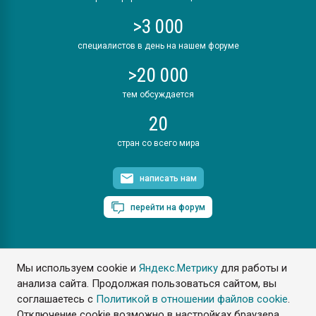
>3 000
специалистов в день на нашем форуме
>20 000
тем обсуждается
20
стран со всего мира
написать нам
перейти на форум
Мы используем cookie и
Яндекс.Метрику
для работы и
ПластЭксперт © 2006. Все права защищены
анализа сайта. Продолжая пользоваться сайтом, вы
Разрешается копирование материалов сайта с обязательной
ссылкой на www.e-plastic.ru
соглашаетесь с
Политикой в отношении файлов cookie
.
Отключение cookie возможно в настройках браузера.
Разработка сайта