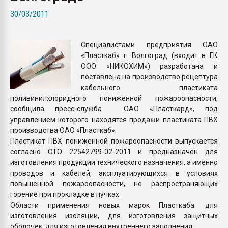
Всё, что касается выду
30/03/2011
бутылок
Специалистами предприятия ОАО
ПЕРЕЙТИ НА 
«Пласткаб» г. Волгоград (входит в ГК
ООО «НИКОХИМ») разработана и
поставлена на производство рецептура
кабельного пластиката
поливинилхлоридного пониженной пожароопасности,
сообщила пресс-служба ОАО «Пласткард», под
управлением которого находятся продажи пластиката ПВХ
производства ОАО «Пласткаб».
Пластикат ПВХ пониженной пожароопасности выпускается
согласно СТО 22542799-02-2011 и предназначен для
изготовления продукции технического назначения, а именно
проводов и кабелей, эксплуатирующихся в условиях
повышенной пожароопасности, не распространяющих
горение при прокладке в пучках.
Области применения новых марок Пласткаба: для
изготовления изоляции, для изготовления защитных
оболочек, для изготовления внутреннего заполнения.