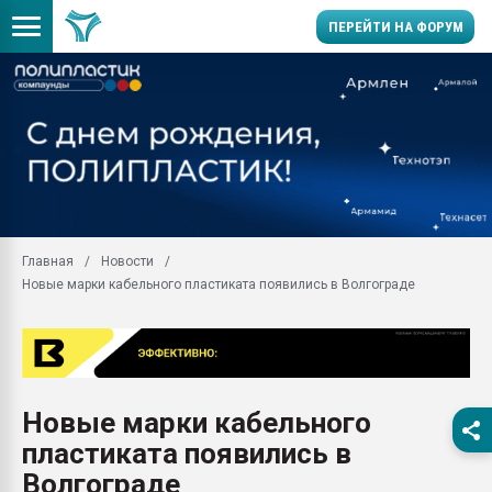
ПЕРЕЙТИ НА ФОРУМ
Продажа готового бизн
производство SPC лам
цикла
29.07.2026 ФРП помог 
заводу пластмасс" зах
ППЭ
Главная
Новости
Помощь в подборе мат
Новые марки кабельного пластиката появились в Волгограде
Вакуум-формовочные 
ближайшее подмосковье
Подмосковье, Москва
28.07.2026 Автоматиза
первый план в перераб
Новые марки кабельного
пластмасс
пластиката появились в
28.07.2026 "Техноникол
ситуацией на строител
Волгограде