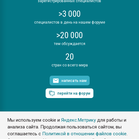
зарегистрированных специалистов
>3 000
специалистов в день на нашем форуме
>20 000
тем обсуждается
20
стран со всего мира
написать нам
перейти на форум
Мы используем cookie и
Яндекс.Метрику
для работы и
ПластЭксперт © 2006. Все права защищены
анализа сайта. Продолжая пользоваться сайтом, вы
Разрешается копирование материалов сайта с обязательной
ссылкой на www.e-plastic.ru
соглашаетесь с
Политикой в отношении файлов cookie
.