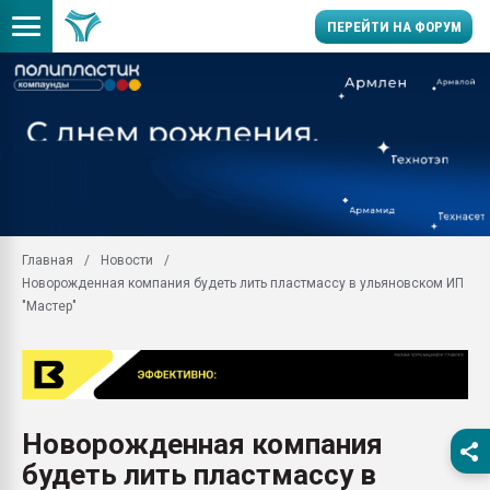
ПЕРЕЙТИ НА ФОРУМ
Продажа готового бизн
производство SPC лам
цикла
29.07.2026 ФРП помог 
заводу пластмасс" зах
ППЭ
Главная
Новости
Помощь в подборе мат
Новорожденная компания будеть лить пластмассу в ульяновском ИП
Вакуум-формовочные 
"Мастер"
ближайшее подмосковье
Подмосковье, Москва
28.07.2026 Автоматиза
первый план в перераб
пластмасс
Новорожденная компания
28.07.2026 "Техноникол
будеть лить пластмассу в
ситуацией на строител