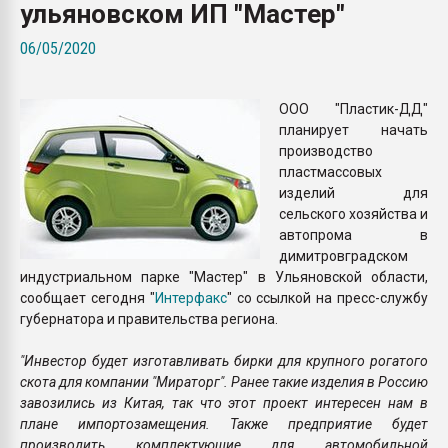
ульяновском ИП "Мастер"
Всё, что касается выду
бутылок
06/05/2020
ПЕРЕЙТИ НА 
ООО "Пластик-ДД"
планирует начать
производство
пластмассовых
изделий для
сельского хозяйства и
автопрома в
димитровградском
индустриальном парке "Мастер" в Ульяновской области,
сообщает сегодня "
Интерфакс
" со ссылкой на пресс-службу
губернатора и правительства региона.
"Инвестор будет изготавливать бирки для крупного рогатого
скота для компании "Мираторг". Ранее такие изделия в Россию
завозились из Китая, так что этот проект интересен нам в
плане импортозамещения. Также предприятие будет
производить комплектующие для автомобильной