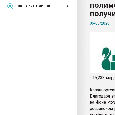
полим
Всё, что касается выду
СЛОВАРЬ ТЕРМИНОВ
бутылок
получи
06/05/2020
ПЕРЕЙТИ НА 
- 16,233 млр
Казаньоргси
Благодаря э
на фоне уху
российском 
профицит и н