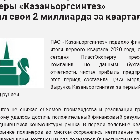
еры «Казаньоргсинтез»
ва ПЭТ
л свои 2 миллиарда за кварта
ФОРУМ
ПАО «Казаньоргсинтез» подвело фи
итоги первого квартала 2020 года, 
сегодня ПластЭксперту пресс
компании. По данным бухгал
отчетности, чистая прибыль предпр
этот период составила 1,973 млрд
Выручка Казаньоргсинтеза за первый
д рублей.
нтез не снижал объемов производства и реализации пр
тому удалось достичь положительный финансовый резуль
дшившейся конъюнктуры рынка. В первой половине ква
рынке полимеров во многом сохранялись негативные те
изкие цены. Рост цен на ряд полимеров (в частности на п