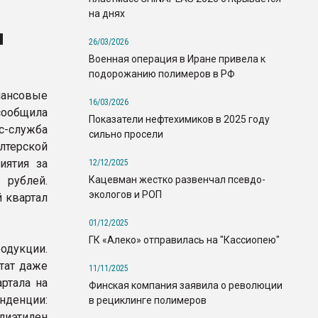
на днях
л
26/03/2026
Военная операция в Иране привела к
подорожанию полимеров в РФ
нансовые
16/03/2026
сообщила
Показатели нефтехимиков в 2025 году
-служба
сильно просели
терской
иятия за
12/12/2025
Кацевман жестко развенчал псевдо-
 рублей.
экологов и РОП
 квартал
01/12/2025
ГК «Алеко» отправилась на "Кассиопею"
одукции.
тат даже
11/11/2025
ртала на
Финская компания заявила о революции
нденции:
в рециклинге полимеров
олиэтилен