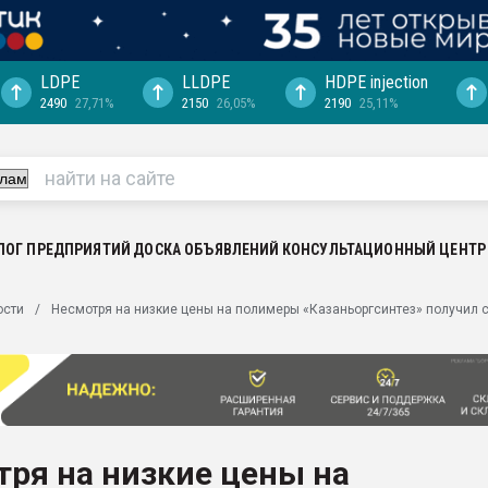
LDPE
LLDPE
HDPE injection
2490
27,71%
2150
26,05%
2190
25,11%
еса -
ината полного
"Ижевскому
ватить рынок
ЛОГ ПРЕДПРИЯТИЙ
ДОСКА ОБЪЯВЛЕНИЙ
КОНСУЛЬТАЦИОННЫЙ ЦЕНТР
ериала
машины:
ости
Несмотря на низкие цены на полимеры «Казаньоргсинтез» получил с
, с.-в.
ция выходит на
отке
ь" довольна
ря на низкие цены на
ьном рынке