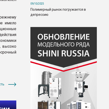
09/10/2025
Полимерный рынок погружается в
депрессию
режнему
не имело
ационные
действия
кономики
, высоко
госрочный
.
сть