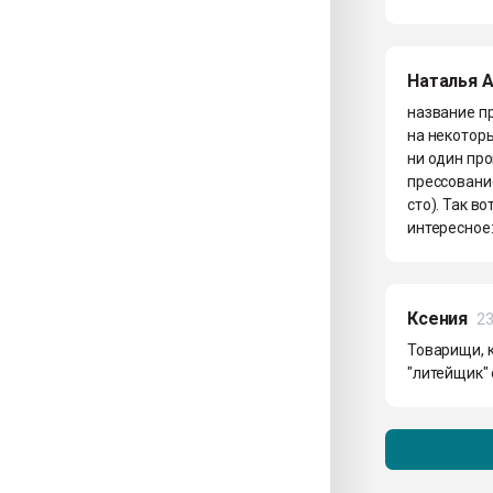
Наталья 
название п
на некоторы
ни один пр
прессование
сто). Так в
интересное:
Ксения
23
Товарищи, 
"литейщик" 