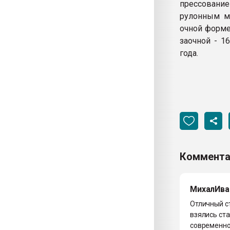
прессование
рулонным м
очной форме
заочной - 1
года.
Коммента
МихалИва
Отличный ст
взялись ст
современно