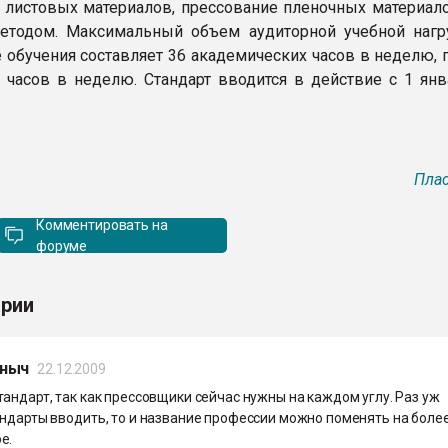
 листовых материалов, прессование пленочных материало
етодом. Максимальный объем аудиторной учебной нагр
 обучения составляет 36 академических часов в неделю, 
6 часов в неделю. Стандарт вводится в действие с 1 янв
Плас
Комментировать на
форуме
рии
ныч
22.12.2009
андарт, так как прессовщики сейчас нужны на каждом углу. Раз уж
андарты вводить, то и название профессии можно поменять на боле
е.