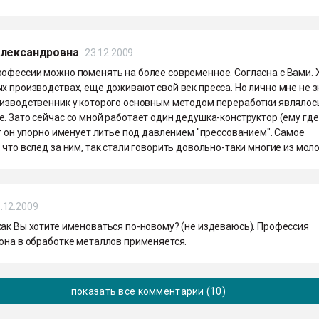
Александровна
23.12.2009
рофессии можно поменять на более современное. Согласна с Вами. 
х производствах, еще доживают свой век пресса. Но лично мне не 
оизводственник у которого основным методом переработки являлос
. Зато сейчас со мной работает один дедушка-конструктор (ему где
от он упорно именует литье под давлением "прессованием". Самое
 что вслед за ним, так стали говорить довольно-таки многие из мол
.12.2009
как Вы хотите именоваться по-новому? (не издеваюсь). Профессия
она в обработке металлов применяется.
показать все комментарии (10)