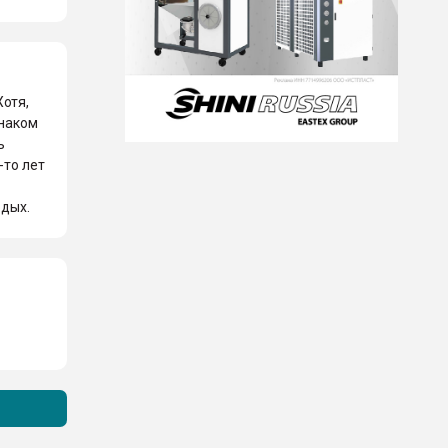
Хотя,
знаком
ь
-то лет
одых.