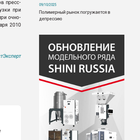
в пресс-
09/10/2025
узки при
Полимерный рынок погружается в
при очно-
депрессию
аря 2010
тЭксперт
е