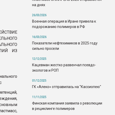
на днях
26/03/2026
Военная операция в Иране привела к
подорожанию полимеров в РФ
ЙСТВИЕ
16/03/2026
ЕЛЬНОГО
Показатели нефтехимиков в 2025 году
ЛЬНОГО
сильно просели
ЕЛИЙ ИЗ
12/12/2025
Кацевман жестко развенчал псевдо-
экологов и РОП
ального
01/12/2025
с
ГК «Алеко» отправилась на "Кассиопею"
етенций,
11/11/2025
ждения,
Финская компания заявила о революции
основным
в рециклинге полимеров
астмасс,