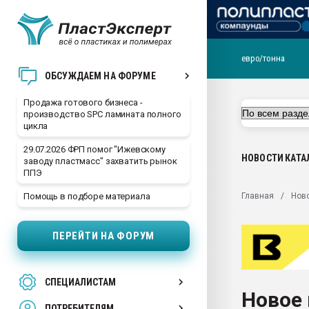
евро/тонна
28.07.2026 Автоматиза
ОБСУЖДАЕМ НА ФОРУМЕ
первый план в перераб
пластмасс
Продажа готового бизнеса -
производство SPC ламината полного
28.07.2026 "Техноникол
цикла
ситуацией на строител
29.07.2026 ФРП помог "Ижевскому
Всё, что касается выду
НОВОСТИ
КАТА
заводу пластмасс" захватить рынок
бутылок
ППЭ
Материал поверхности 
Главная
Нов
Помощь в подборе материала
вакуумного формовани
Продам отходы Компо
ПЕРЕЙТИ НА ФОРУМ
поликарбоната и АБС-п
Armaloy PC/ABS-1IM че
26.07.2022 "Сибирский т
СПЕЦИАЛИСТАМ
намного дороже
Новое
ПОТРЕБИТЕЛЯМ
Профильная литератур