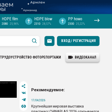
HDPE film
HDPE blow
PP hомо
2080
25,96%
2310
28,57%
2300
25,22%
ВХОД / РЕГИСТРАЦИЯ
ТРУДОУСТРОЙСТВО
ФОТОРЕПОРТАЖИ
ВИДЕОКАНАЛ
Рекомендуемое:
17/04/2026
Крупнейшая мировая выставка
пластмасс CHINAPLAS 2026 открывается