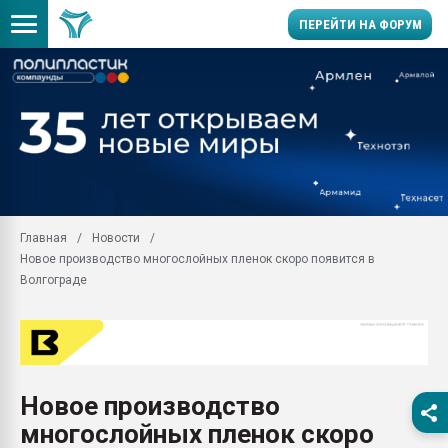
ПЕРЕЙТИ НА ФОРУМ
Вакуум-формовочные 
ближайшее подмосковье
Подмосковье, Москва
28.07.2026 Автоматиза
первый план в перераб
пластмасс
Главная
Новости
28.07.2026 "Техноникол
Новое производство многослойных пленок скоро появится в
ситуацией на строител
Волгограде
Всё, что касается выду
бутылок
Материал поверхности 
вакуумного формовани
Продам отходы Компо
Новое производство
поликарбоната и АБС-п
многослойных пленок скоро
Armaloy PC/ABS-1IM че