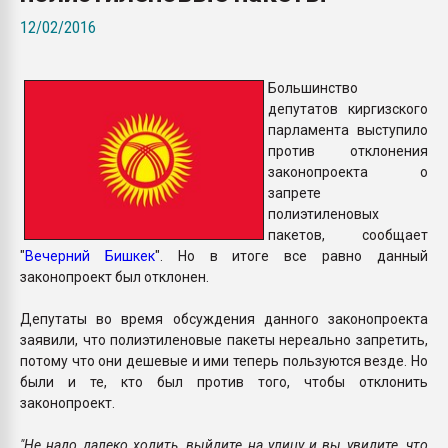
Всё, что касается выду
12/02/2016
бутылок
Большинство
ПЕРЕЙТИ НА 
депутатов киргизского
парламента выступило
против отклонения
законопроекта о
запрете
полиэтиленовых
пакетов, сообщает
"
Вечерний Бишкек
". Но в итоге все равно данный
законопроект был отклонен.
Депутаты во время обсуждения данного законопроекта
заявили, что полиэтиленовые пакеты нереально запретить,
потому что они дешевые и ими теперь пользуются везде. Но
были и те, кто был против того, чтобы отклонить
законопроект.
"Не надо далеко ходить, выйдите на улицу и вы увидите, что