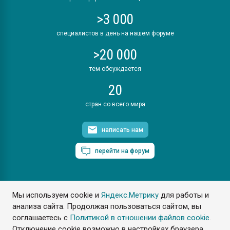
>3 000
специалистов в день на нашем форуме
>20 000
тем обсуждается
20
стран со всего мира
написать нам
перейти на форум
Мы используем cookie и
Яндекс.Метрику
для работы и
ПластЭксперт © 2006. Все права защищены
анализа сайта. Продолжая пользоваться сайтом, вы
Разрешается копирование материалов сайта с обязательной
ссылкой на www.e-plastic.ru
соглашаетесь с
Политикой в отношении файлов cookie
.
Отключение cookie возможно в настройках браузера.
Разработка сайта