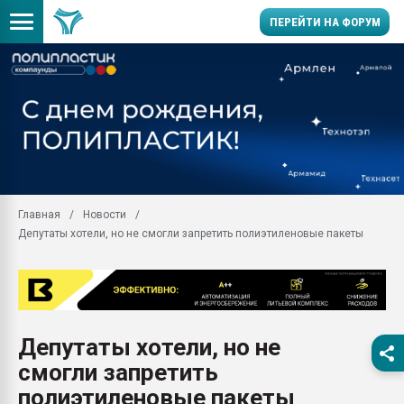
ПЕРЕЙТИ НА ФОРУМ
Продажа готового бизн
производство SPC лам
цикла
29.07.2026 ФРП помог 
заводу пластмасс" зах
ППЭ
Главная
Новости
Помощь в подборе мат
Депутаты хотели, но не смогли запретить полиэтиленовые пакеты
Вакуум-формовочные 
ближайшее подмосковье
Подмосковье, Москва
28.07.2026 Автоматиза
первый план в перераб
Депутаты хотели, но не
пластмасс
смогли запретить
28.07.2026 "Техноникол
ситуацией на строител
полиэтиленовые пакеты