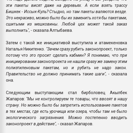
эти пакеты висят даже на деревьях. А если взять трассу
Бишкек - Иссык-Куль? Стыдно, но там пакеты валяются везде.
Это некрасиво, можно было бы их заменить хотя бы пакетами,
сшитыми из мешковины. Любой цех может такой заказ
выполнить"
, - сказала Алтыбаева.
Затем с такой же инициативой выступила и атамекеновка
Наталья Никитенко.
"Зачем сразу рубить законопроект, только
потому что это просит сделать кабмин? Я понимаю, что при
инициировании законопроекта не нашли сразу же замену этим
полиэтиленовым пакетам, но и рубить не надо закон.
Правительство не должно принимать такие шаги",
- сказала
она.
Следующим выступающим стал бирболовец Акылбек
Жапаров:
"Мы не контролируем те товары, что ввозят в нашу
страну. Но можно было бы запретить использование пакетов
в тех местах, где есть урочища или озера, чтобы там не было
экологического загрязнения. Можно постепенно вводить
законопроект в действие",
- сказал Жапаров.