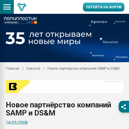
ПЕРЕЙТИ НА ФОРУМ
Продажа готового бизн
производство SPC лам
цикла
29.07.2026 ФРП помог 
заводу пластмасс" зах
ППЭ
Главная
Новости
Новое партнёрство компаний SAMP и DS&M
Помощь в подборе мат
Вакуум-формовочные 
ближайшее подмосковье
Подмосковье, Москва
28.07.2026 Автоматиза
Новое партнёрство компаний
первый план в перераб
пластмасс
SAMP и DS&M
28.07.2026 "Техноникол
14/05/2008
ситуацией на строител