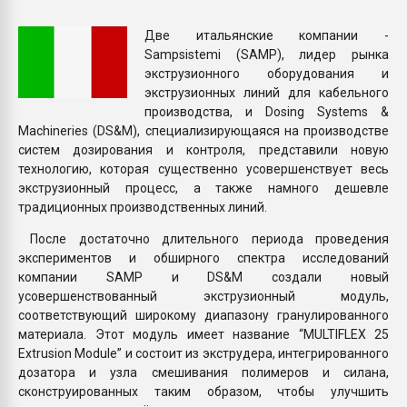
Всё, что касается выду
бутылок
Две итальянские компании -
Sampsistemi (SAMP), лидер рынка
экструзионного оборудования и
ПЕРЕЙТИ НА 
экструзионных линий для кабельного
производства, и Dosing Systems &
Machineries (DS&M), специализирующаяся на производстве
систем дозирования и контроля, представили новую
технологию, которая существенно усовершенствует весь
экструзионный процесс, а также намного дешевле
традиционных производственных линий.
После достаточно длительного периода проведения
экспериментов и обширного спектра исследований
компании SAMP и DS&M создали новый
усовершенствованный экструзионный модуль,
соответствующий широкому диапазону гранулированного
материала. Этот модуль имеет название “MULTIFLEX 25
Extrusion Module” и состоит из экструдера, интегрированного
дозатора и узла смешивания полимеров и силана,
сконструированных таким образом, чтобы улучшить