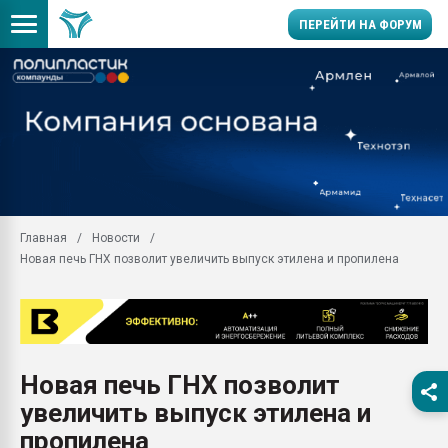
ПЕРЕЙТИ НА ФОРУМ
Помощь в подборе мат
Вакуум-формовочные 
ближайшее подмосковье
Подмосковье, Москва
28.07.2026 Автоматиза
первый план в перераб
Главная
Новости
пластмасс
Новая печь ГНХ позволит увеличить выпуск этилена и пропилена
28.07.2026 "Техноникол
ситуацией на строител
Всё, что касается выду
бутылок
Новая печь ГНХ позволит
Материал поверхности 
вакуумного формовани
увеличить выпуск этилена и
Продам отходы Компо
пропилена
поликарбоната и АБС-п