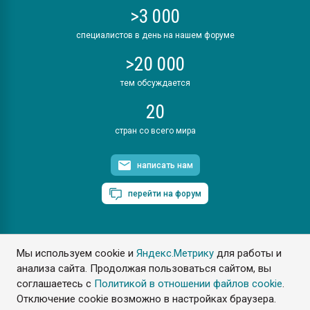
>3 000
специалистов в день на нашем форуме
>20 000
тем обсуждается
20
стран со всего мира
написать нам
перейти на форум
Мы используем cookie и
Яндекс.Метрику
для работы и
ПластЭксперт © 2006. Все права защищены
анализа сайта. Продолжая пользоваться сайтом, вы
Разрешается копирование материалов сайта с обязательной
ссылкой на www.e-plastic.ru
соглашаетесь с
Политикой в отношении файлов cookie
.
Отключение cookie возможно в настройках браузера.
Разработка сайта