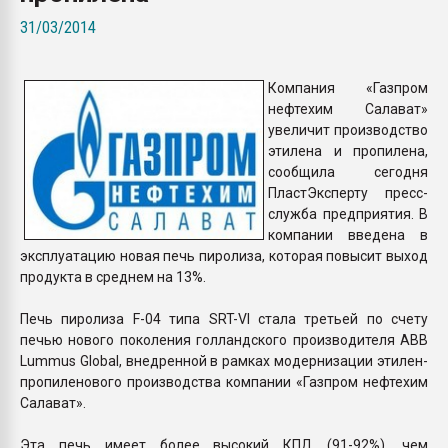
Armaloy PC/ABS-1IM че
31/03/2014
ПЕРЕЙТИ НА 
Компания «Газпром
нефтехим Салават»
увеличит производство
этилена и пропилена,
сообщила сегодня
ПластЭксперту пресс-
служба предприятия. В
компании введена в
эксплуатацию новая печь пиролиза, которая повысит выход
продукта в среднем на 13%.
Печь пиролиза F-04 типа SRT-VI стала третьей по счету
печью нового поколения голландского производителя ABB
Lummus Global, внедренной в рамках модернизации этилен-
пропиленового производства компании «Газпром нефтехим
Салават».
Эта печь имеет более высокий КПД (91-92%), чем